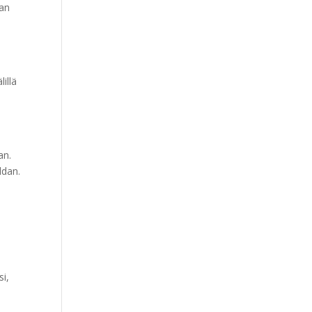
kan
illä
an.
ldan.
si,