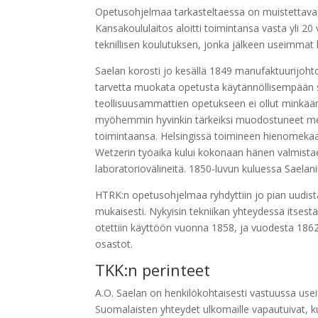
Opetusohjelmaa tarkasteltaessa on muistettava,
Kansakoululaitos aloitti toimintansa vasta yli 
teknillisen koulutuksen, jonka jälkeen useimmat h
Saelan korosti jo kesällä 1849 manufaktuurijohto
tarvetta muokata opetusta käytännöllisempään su
teollisuusammattien opetukseen ei ollut minkää
myöhemmin hyvinkin tärkeiksi muodostuneet mekaa
toimintaansa. Helsingissä toimineen hienomeka
Wetzerin työaika kului kokonaan hänen valmistae
laboratoriovälineitä. 1850-luvun kuluessa Saelan
HTRK:n opetusohjelmaa ryhdyttiin jo pian uudis
mukaisesti. Nykyisin tekniikan yhteydessä itses
otettiin käyttöön vuonna 1858, ja vuodesta 1862
osastot.
TKK:n perinteet
A.O. Saelan on henkilökohtaisesti vastuussa usei
Suomalaisten yhteydet ulkomaille vapautuivat, kun