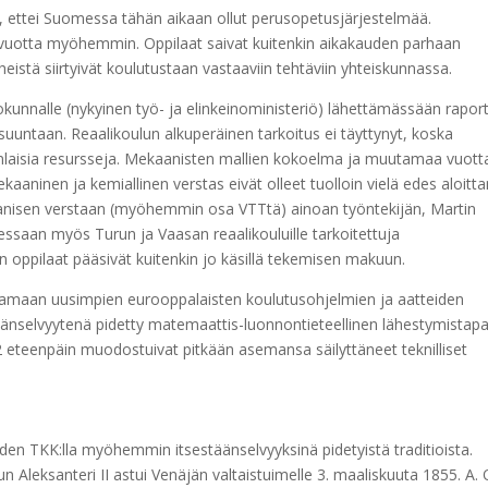
 ettei Suomessa tähän aikaan ollut perusopetusjärjestelmää.
20 vuotta myöhemmin. Oppilaat saivat kuitenkin aikakauden parhaan
eistä siirtyivät koulutustaan vastaaviin tehtäviin yhteiskunnassa.
kunnalle (nykyinen työ- ja elinkeinoministeriö) lähettämässään rapor
untaan. Reaalikoulun alkuperäinen tarkoitus ei täyttynyt, koska
nlaisia resursseja. Mekaanisten mallien kokoelma ja muutamaa vuott
ninen ja kemiallinen verstas eivät olleet tuolloin vielä edes aloitt
anisen verstaan (myöhemmin osa VTTtä) ainoan työntekijän, Martin
ssaan myös Turun ja Vaasan reaalikouluille tarkoitettuja
in oppilaat pääsivät kuitenkin jo käsillä tekemisen makuun.
tamaan uusimpien eurooppalaisten koulutusohjelmien ja aatteiden
täänselvyytenä pidetty matemaattis-luonnontieteellinen lähestymistap
 eteenpäin muodostuivat pitkään asemansa säilyttäneet teknilliset
den TKK:lla myöhemmin itsestäänselvyyksinä pidetyistä traditioista.
 Aleksanteri II astui Venäjän valtaistuimelle 3. maaliskuuta 1855. A. 