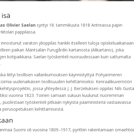
 isä
as Olivier Saelan
syntyi 18. tammikuuta 1818 Antreassa papin
iitolan pappilassa.
nnostunut varaton ylioppilas hankki itselleen tuloja opiskeluaikanaan
selleen paikan Mäntsälän Furugårdin kartanosta (Alikartano), joka
jen kotipaikkana. Saelan työskenteli nuoruudessaan kuin sattumalta
.
ikka liittyi teollisen vallankumouksen käynnistyttyä Pohjanmeren
toimia uudenaikaisen teollisuuden kehittämiseksi. Kenraalikuvernööri
 kehitysprojektin, jossa yhteydessä J. J. Berzeliuksen oppilas Nils Gust
dentiksi vuonna 1823. Toinen samaan sukuun kuulunut nuoremman
 puolestaan työskenteli pitkään nykyistä pääministeriä vastaavassa
a perusopetuksen kehittämisestä.
kaan
naanmaa Suomi oli vuosina 1809–1917, pyrittiin rakentamaan omaehto