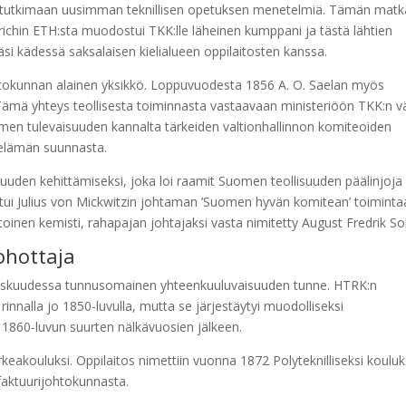
in tutkimaan uusimman teknillisen opetuksen menetelmiä. Tämän mat
ichin ETH:sta muodostui TKK:lle läheinen kumppani ja tästä lähtien
äsi kädessä saksalaisen kielialueen oppilaitosten kanssa.
htokunnan alainen yksikkö. Loppuvuodesta 1856 A. O. Saelan myös
Tämä yhteys teollisesta toiminnasta vastaavaan ministeriöön TKK:n väl
omen tulevaisuuden kannalta tärkeiden valtionhallinnon komiteoiden
selämän suunnasta.
uuden kehittämiseksi, joka loi raamit Suomen teollisuuden päälinjoja
ui Julius von Mickwitzin johtaman ’Suomen hyvän komitean’ toiminta
nen kemisti, rahapajan johtajaksi vasta nimitetty August Fredrik So
ohottaja
 keskuudessa tunnusomainen yhteenkuuluvaisuuden tunne. HTRK:n
 rinnalla jo 1850-luvulla, mutta se järjestäytyi muodolliseksi
 1860-luvun suurten nälkävuosien jälkeen.
keakouluksi. Oppilaitos nimettiin vuonna 1872 Polyteknilliseksi kouluk
faktuurijohtokunnasta.