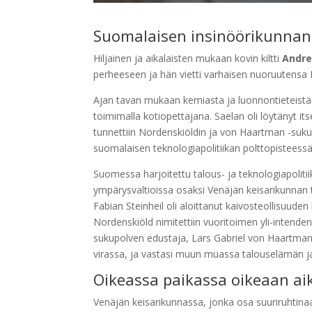
Suomalaisen insinöörikunnan
Hiljainen ja aikalaisten mukaan kovin kiltti
Andre
perheeseen ja hän vietti varhaisen nuoruutensa H
Ajan tavan mukaan kemiasta ja luonnontieteistä i
toimimalla kotiopettajana. Saelan oli löytänyt it
tunnettiin Nordenskiöldin ja von Haartman -suku
suomalaisen teknologiapolitiikan polttopisteessä
Suomessa harjoitettu talous- ja teknologiapoliti
ympärysvaltioissa osaksi Venäjän keisarikunnan 
Fabian Steinheil oli aloittanut kaivosteollisuuden
Nordenskiöld nimitettiin vuoritoimen yli-inten
sukupolven edustaja, Lars Gabriel von Haartman,
virassa, ja vastasi muun muassa talouselämän j
Oikeassa paikassa oikeaan ai
Venäjän keisarikunnassa, jonka osa suuriruhti