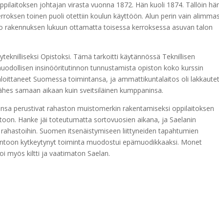
ppilaitoksen johtajan virasta vuonna 1872. Hän kuoli 1874. Tällöin hä
rroksen toinen puoli otettiin koulun käyttöön. Alun perin vain alimma
oko rakennuksen lukuun ottamatta toisessa kerroksessa asuvan talon
teknilliseksi Opistoksi. Tämä tarkoitti käytännössä Teknillisen
uodollisen insinööritutinnon tunnustamista opiston koko kurssin
at aloittaneet Suomessa toimintansa, ja ammattikuntalaitos oli lakkautet
n lähes samaan aikaan kuin sveitsiläinen kumppaninsa.
ansa perustivat rahaston muistomerkin rakentamiseksi oppilaitoksen
stoon. Hanke jäi toteutumatta sortovuosien aikana, ja Saelanin
rahastoihin. Suomen itsenäistymiseen liittyneiden tapahtumien
lintoon kytkeytynyt toiminta muodostui epämuodikkaaksi. Monet
oi myös kiltti ja vaatimaton Saelan.