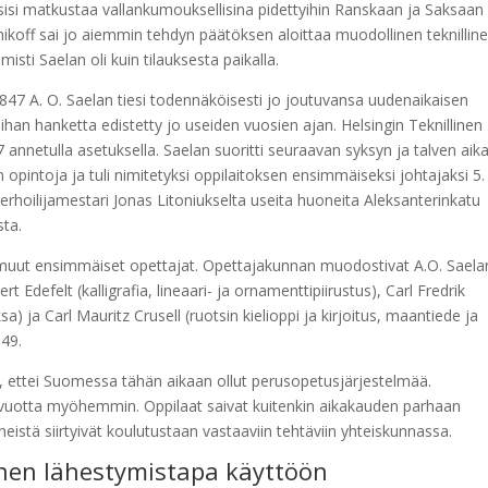
itsisi matkustaa vallankumouksellisina pidettyihin Ranskaan ja Saksaan
koff sai jo aiemmin tehdyn päätöksen aloittaa muodollinen teknillin
sti Saelan oli kuin tilauksesta paikalla.
1847 A. O. Saelan tiesi todennäköisesti jo joutuvansa uudenaikaisen
ihan hanketta edistetty jo useiden vuosien ajan. Helsingin Teknillinen
 annetulla asetuksella. Saelan suoritti seuraavan syksyn ja talven aik
 opintoja ja tuli nimitetyksi oppilaitoksen ensimmäiseksi johtajaksi 5.
erhoilijamestari Jonas Litoniukselta useita huoneita Aleksanterinkatu
sta.
 muut ensimmäiset opettajat. Opettajakunnan muodostivat A.O. Saela
t Edefelt (kalligrafia, lineaari- ja ornamenttipiirustus), Carl Fredrik
) ja Carl Mauritz Crusell (ruotsin kielioppi ja kirjoitus, maantiede ja
849.
 ettei Suomessa tähän aikaan ollut perusopetusjärjestelmää.
20 vuotta myöhemmin. Oppilaat saivat kuitenkin aikakauden parhaan
eistä siirtyivät koulutustaan vastaaviin tehtäviin yhteiskunnassa.
nen lähestymistapa käyttöön