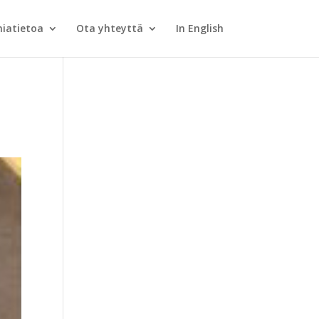
iatietoa
Ota yhteyttä
In English