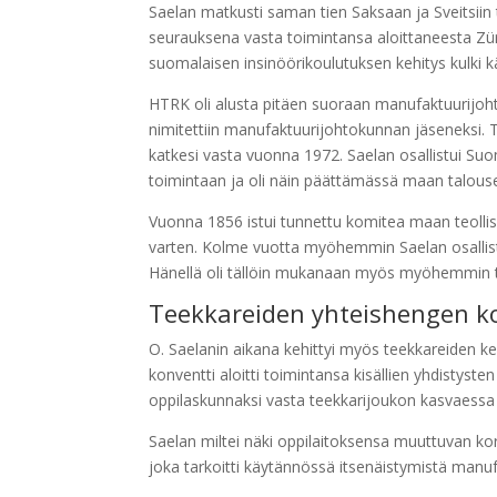
Saelan matkusti saman tien Saksaan ja Sveitsi
seurauksena vasta toimintansa aloittaneesta Zür
suomalaisen insinöörikoulutuksen kehitys kulki k
HTRK oli alusta pitäen suoraan manufaktuurijo
nimitettiin manufaktuurijohtokunnan jäseneksi. 
katkesi vasta vuonna 1972. Saelan osallistui Su
toimintaan ja oli näin päättämässä maan talou
Vuonna 1856 istui tunnettu komitea maan teollis
varten. Kolme vuotta myöhemmin Saelan osallist
Hänellä oli tällöin mukanaan myös myöhemmin toi
Teekkareiden yhteishengen k
O. Saelanin aikana kehittyi myös teekkareiden
konventti aloitti toimintansa kisällien yhdistysten
oppilaskunnaksi vasta teekkarijoukon kasvaessa
Saelan miltei näki oppilaitoksensa muuttuvan kor
joka tarkoitti käytännössä itsenäistymistä manu