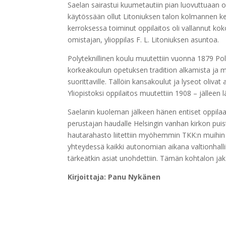
Saelan sairastui kuumetautiin pian luovuttuaan o
käytössään ollut Litoniuksen talon kolmannen ke
kerroksessa toiminut oppilaitos oli vallannut k
omistajan, ylioppilas F. L. Litoniuksen asuntoa.
Polyteknillinen koulu muutettiin vuonna 1879 Poly
korkeakoulun opetuksen tradition alkamista ja m
suorittaville. Tällöin kansakoulut ja lyseot oliv
Yliopistoksi oppilaitos muutettiin 1908 – jällee
Saelanin kuoleman jälkeen hänen entiset oppila
perustajan haudalle Helsingin vanhan kirkon pui
hautarahasto liitettiin myöhemmin TKK:n muihin 
yhteydessä kaikki autonomian aikana valtionhal
tärkeätkin asiat unohdettiin. Tämän kohtalon jak
Kirjoittaja: Panu Nykänen