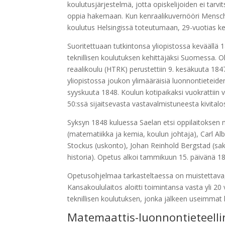
koulutusjärjestelmä, jotta opiskelijoiden ei tarv
oppia hakemaan. Kun kenraalikuvernööri Menschi
koulutus Helsingissä toteutumaan, 29-vuotias kemi
Suoritettuaan tutkintonsa yliopistossa keväällä 
teknillisen koulutuksen kehittäjäksi Suomessa. Ol
reaalikoulu (HTRK) perustettiin 9. kesäkuuta 1847
yliopistossa joukon ylimääräisiä luonnontieteiden
syyskuuta 1848. Koulun kotipaikaksi vuokrattiin v
50:ssä sijaitsevasta vastavalmistuneesta kivitalo
Syksyn 1848 kuluessa Saelan etsi oppilaitoksen
(matematiikka ja kemia, koulun johtaja), Carl Alber
Stockus (uskonto), Johan Reinhold Bergstad (saksa
historia). Opetus alkoi tammikuun 15. päivänä 1
Opetusohjelmaa tarkasteltaessa on muistettava,
Kansakoululaitos aloitti toimintansa vasta yli 
teknillisen koulutuksen, jonka jälkeen useimmat h
Matemaattis-luonnontieteelli