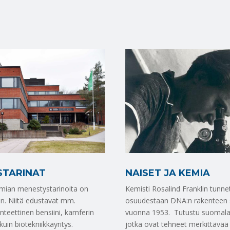
NAISET JA KEMIA
STARINAT
Kemisti Rosalind Franklin tunn
mian menestystarinoita on
osuudestaan DNA:n rakenteen 
. Niitä edustavat mm.
vuonna 1953. Tutustu suomalais
nteettinen bensiini, kamferin
jotka ovat tehneet merkittävää 
kuin biotekniikkayritys.