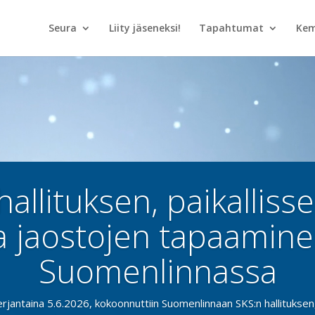
Seura
Liity jäseneksi!
Tapahtumat
Kem
hallituksen, paikalliss
a jaostojen tapaamin
n kesäkokous Sunilas
Suomenlinnassa
Merikeskus Vellamoss
rjantaina 5.6.2026, kokoonnuttiin Suomenlinnaan SKS:n hallituksen, 