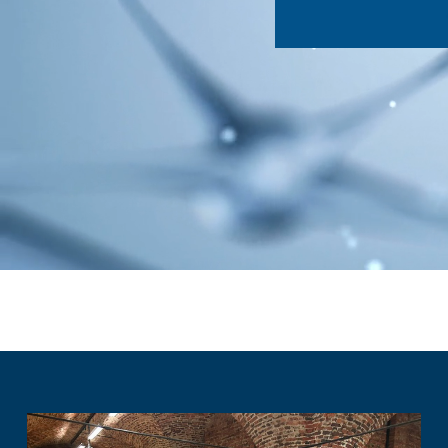
Lauantaiaamu 6.6.20
a