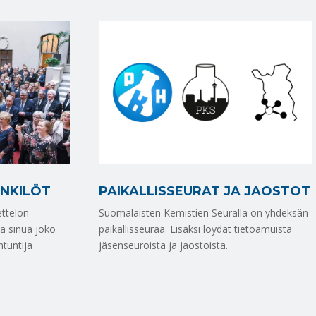
NKILÖT
PAIKALLISSEURAT JA JAOSTOT
ttelon
Suomalaisten Kemistien Seuralla on yhdeksän
aa sinua joko
paikallisseuraa. Lisäksi löydät tietoamuista
ntuntija
jäsenseuroista ja jaostoista.