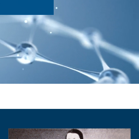
alkoi. Bussi täyttyi
..