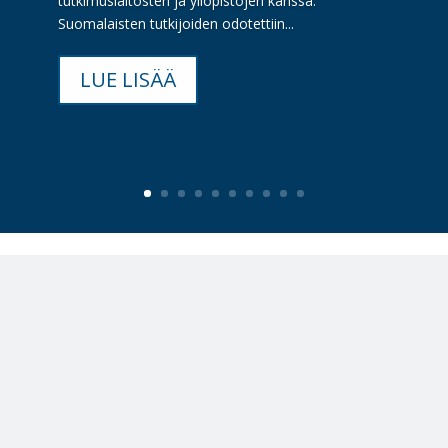
tutkimuslaitosten ja yliopistojen kanssa.
Suomalaisten tutkijoiden odotettiin...
LUE LISÄÄ