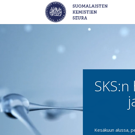
Videotoistin
SKS:n 
j
SKS:
Kesäkuun alussa, pe