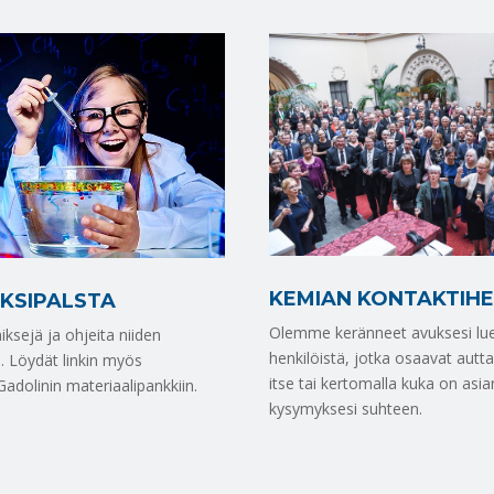
KEMIAN KONTAKTIHE
IKSIPALSTA
Olemme keränneet avuksesi lue
ksejä ja ohjeita niiden
henkilöistä, jotka osaavat autt
. Löydät linkin myös
itse tai kertomalla kuka on asia
dolinin materiaalipankkiin.
kysymyksesi suhteen.