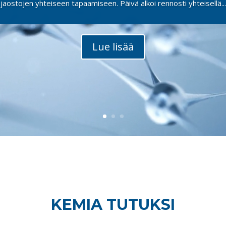
jaostojen yhteiseen tapaamiseen. Päivä alkoi rennosti yhteisellä...
26 käynnistyi jo klo 8.30 Kiasman edustalla, mistä retkipäivämme 
ikataulussa, kuten näillä matkoilla on tapana, ja suuntasimme kohti.
Lue lisää
KEMIA TUTUKSI