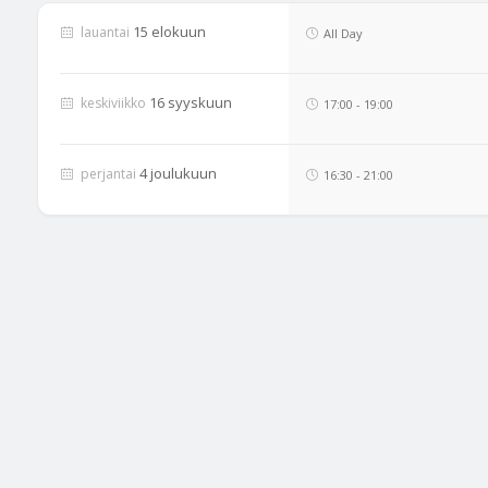
15 elokuun
lauantai
All Day
16 syyskuun
keskiviikko
17:00
-
19:00
4 joulukuun
perjantai
16:30
-
21:00