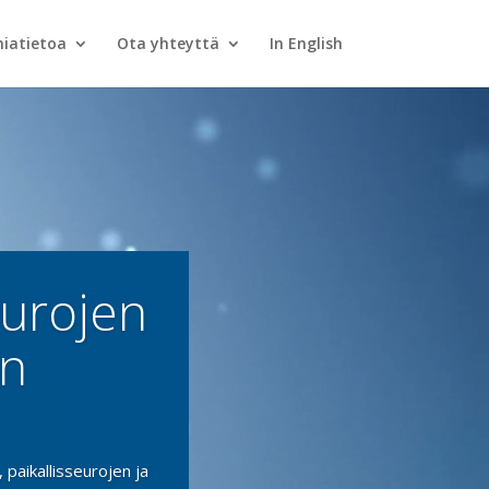
iatietoa
Ota yhteyttä
In English
eurojen
en
sa ja
a
paikallisseurojen ja