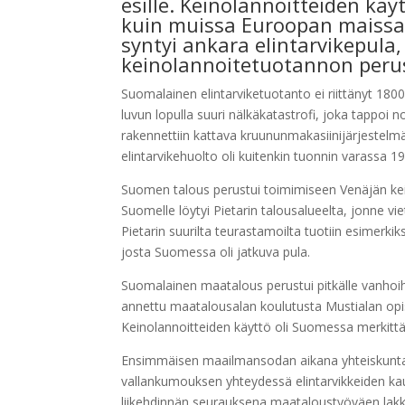
esille. Keinolannoitteiden kä
kuin muissa Euroopan maissa
syntyi ankara elintarvikepula
keinolannoitetuotannon perus
Suomalainen elintarviketuotanto ei riittänyt 18
luvun lopulla suuri nälkäkatastrofi, joka tap
rakennettiin kattava kruununmakasiinijärjestelm
elintarvikehuolto oli kuitenkin tuonnin varassa 1
Suomen talous perustui toimimiseen Venäjän k
Suomelle löytyi Pietarin talousalueelta, jonne vie
Pietarin suurilta teurastamoilta tuotiin esimerki
josta Suomessa oli jatkuva pula.
Suomalainen maatalous perustui pitkälle vanhoihi
annettu maatalousalan koulutusta Mustialan opis
Keinolannoitteiden käyttö oli Suomessa merkit
Ensimmäisen maailmansodan aikana yhteiskuntara
vallankumouksen yhteydessä elintarvikkeiden kau
liikehdinnän seurauksena maataloustyöväen lakk