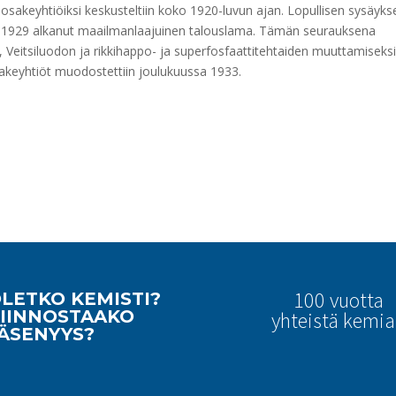
osakeyhtiöiksi keskusteltiin koko 1920-luvun ajan. Lopullisen sysäyks
lä 1929 alkanut maailmanlaajuinen talouslama. Tämän seurauksena
Veitsiluodon ja rikkihappo- ja superfosfaattitehtaiden muuttamiseks
akeyhtiöt muodostettiin joulukuussa 1933.
100 vuotta
LETKO KEMISTI?
IINNOSTAAKO
yhteistä kemi
ÄSENYYS?