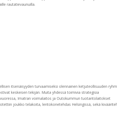
ille rautatievaunuilla.
llisen itsenäisyyden turvaamiseksi olennainen ketjuteollisuuden ryhm
stivat keskeisen tekijän. Muita yhdessä toimivia strategisia
htavuoressa, Imatran voimalaitos ja Outokummun tuotantolaitokset
n otettiin joukko telakoita, lentokonetehdas Helsingissä, sekä kiväärit