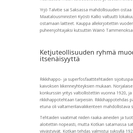
Yrjö Talvitie sai Saksassa mahdollisuuden ostaa
Maatalousministeri Kyösti Kallio valtuutti lokaku
ostamaan laitteet. Kauppa allekirjoitettiin vuo
puheenjohtajaksi kutsuttiin Wäinö Tammenoksa
Ketjuteollisuuden ryhmä muo
itsenäisyyttä
Rikkihappo- ja superfosfaattitehtaiden sijoitu
kaivoksen liikenneyhteyksien mukaan. Norjalai
konkurssiin yritys valtiollistettiin vuonna 1920, 
rikkihappotehtaan tarpeisiin. Rikkihappotehdas p
etuna oli valtamerilaivaliikenteen mahdollistava
Tehtaiden vaatimat niiden raaka-aineiden ja tuot
aloitettiin nopeasti, mutta Kotkan satamassa sa
viivästyivät. Kotkan tehdas valmistui syksyllä 