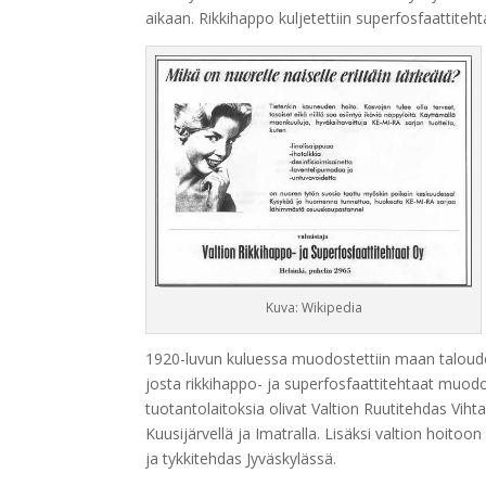
aikaan. Rikkihappo kuljetettiin superfosfaattitehta
Kuva: Wikipedia
1920-luvun kuluessa muodostettiin maan taloude
josta rikkihappo- ja superfosfaattitehtaat muodo
tuotantolaitoksia olivat Valtion Ruutitehdas Vi
Kuusijärvellä ja Imatralla. Lisäksi valtion hoitoo
ja tykkitehdas Jyväskylässä.