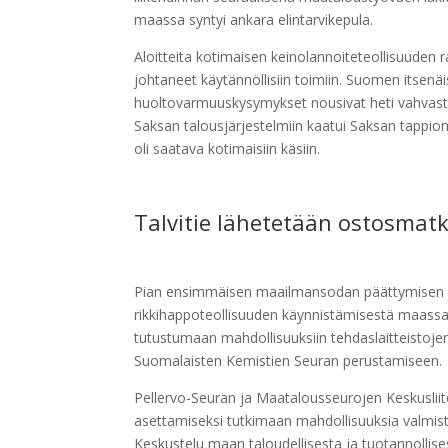
maassa syntyi ankara elintarvikepula.
Aloitteita kotimaisen keinolannoiteteollisuuden r
johtaneet käytännöllisiin toimiin. Suomen itse
huoltovarmuuskysymykset nousivat heti vahvasti 
Saksan talousjärjestelmiin kaatui Saksan tappion
oli saatava kotimaisiin käsiin.
Talvitie lähetetään ostosmat
Pian ensimmäisen maailmansodan päättymisen jä
rikkihappoteollisuuden käynnistämisestä maassa
tutustumaan mahdollisuuksiin tehdaslaitteistoje
Suomalaisten Kemistien Seuran perustamiseen.
Pellervo-Seuran ja Maatalousseurojen Keskusliito
asettamiseksi tutkimaan mahdollisuuksia valmist
Keskustelu maan taloudellisesta ja tuotannollise