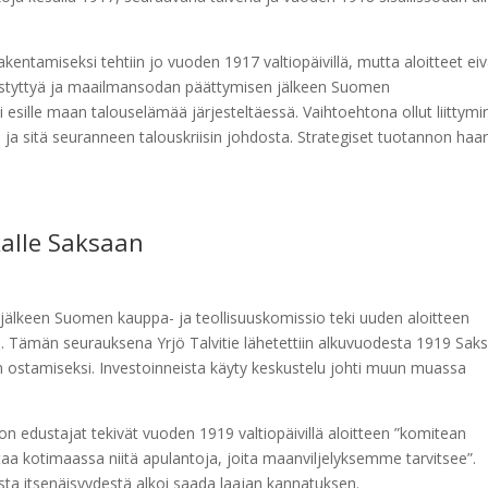
akentamiseksi tehtiin jo vuoden 1917 valtiopäivillä, mutta aloitteet eiv
näistyttyä ja maailmansodan päättymisen jälkeen Suomen
esille maan talouselämää järjesteltäessä. Vaihtoehtona ollut liittymi
 ja sitä seuranneen talouskriisin johdosta. Strategiset tuotannon haa
kalle Saksaan
lkeen Suomen kauppa- ja teollisuuskomissio teki uuden aloitteen
. Tämän seurauksena Yrjö Talvitie lähetettiin alkuvuodesta 1919 Sak
n ostamiseksi. Investoinneista käyty keskustelu johti muun muassa
n edustajat tekivät vuoden 1919 valtiopäivillä aloitteen ”komitean
aa kotimaassa niitä apulantoja, joita maanviljelyksemme tarvitsee”.
sta itsenäisyydestä alkoi saada laajan kannatuksen.