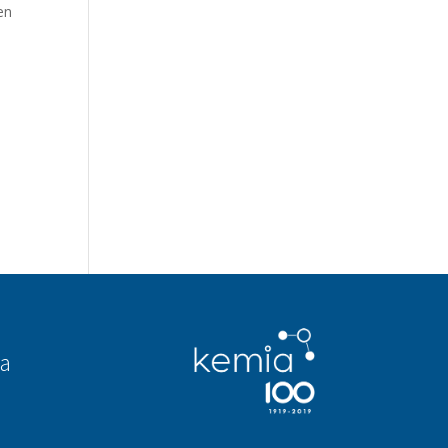
en
i
aa