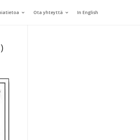
iatietoa
Ota yhteyttä
In English
)