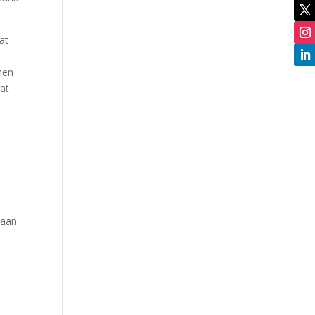
ät
nen
rat
saan