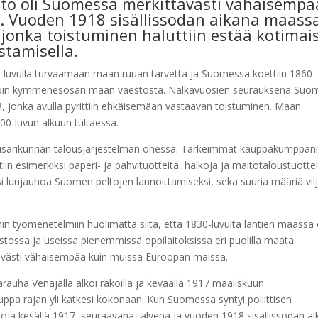
yttö oli Suomessa merkittävästi vähäisempä
. Vuoden 1918 sisällissodan aikana maass
, jonka toistuminen haluttiin estää kotimai
tamisella.
00-luvulla turvaamaan maan ruuan tarvetta ja Suomessa koettiin 1860-
poi noin kymmenesosan maan väestöstä. Nälkävuosien seurauksena Su
ä, jonka avulla pyrittiin ehkäisemään vastaavan toistuminen. Maan
900-luvun alkuun tultaessa.
eisarikunnan talousjärjestelmän ohessa. Tärkeimmät kauppakumppani
tiin esimerkiksi paperi- ja pahvituotteita, halkoja ja maitotaloustuottei
ksi luujauhoa Suomen peltojen lannoittamiseksi, sekä suuria määriä vil
n työmenetelmiin huolimatta siitä, että 1830-luvulta lähtien maassa 
tossa ja useissa pienemmissä oppilaitoksissa eri puolilla maata.
tävästi vähäisempää kuin muissa Euroopan maissa.
uha Venäjällä alkoi rakoilla ja keväällä 1917 maaliskuun
ppa rajan yli katkesi kokonaan. Kun Suomessa syntyi poliittisen
oja kesällä 1917, seuraavana talvena ja vuoden 1918 sisällissodan a