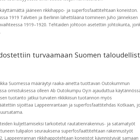
 käyttämättä jääneen rikkihappo- ja superfosfaattitehtaan koneiston.
ussa 1919 Talvitien ja Berliinin lähettiläänä toimineen Juho Jänneksen
denvaihteessa 1919–1920. Tehtaiden johtoon asetettiin johtokunta, jon
.
dostettiin turvaamaan Suomen taloudellis
spaikka Suomessa määräytyi raaka-ainetta tuottavan Outokummun
sessa omistuksessa olleen Ab Outokumpu Oy:n ajauduttua käytännöss
ja sen tuotanto jatkui turvaten rikkikiisun tuotannon myös
äätettiin sijoittaa Lappeenrantaan ja superfosfaattitehdas Kotkaan, j
 suursatama.
teiden kuljettamiseksi tarkoitetut rautatienrakennus- ja satamatyöt
ttuneen tulipalon seurauksena superfosfaattitehtaan rakennustyöt
1922. Lappeenrannan rikkihappotehtaan koneistot käynnistyivät samaan