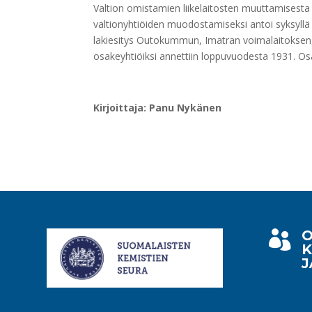
Valtion omistamien liikelaitosten muuttamisesta 
valtionyhtiöiden muodostamiseksi antoi syksyl
lakiesitys Outokummun, Imatran voimalaitoksen, 
osakeyhtiöiksi annettiin loppuvuodesta 1931. Os
Kirjoittaja: Panu Nykänen
O

K
J