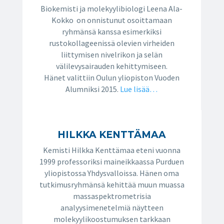
Biokemisti ja molekyylibiologi Leena Ala-
Kokko on onnistunut osoittamaan
ryhmänsä kanssa esimerkiksi
rustokollageenissä olevien virheiden
liittymisen nivelrikon ja selän
välilevysairauden kehittymiseen.
Hänet valittiin Oulun yliopiston Vuoden
Alumniksi 2015.
Lue lisää…
HILKKA KENTTÄMAA
Kemisti Hilkka Kenttämaa eteni vuonna
1999 professoriksi maineikkaassa Purduen
yliopistossa Yhdysvalloissa. Hänen oma
tutkimusryhmänsä kehittää muun muassa
massaspektrometrisia
analyysimenetelmiä näytteen
molekyylikoostumuksen tarkkaan