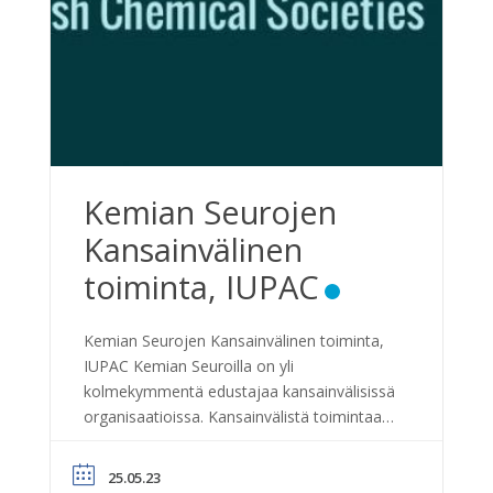
Kemian Seurojen
Kansainvälinen
toiminta, IUPAC
Kemian Seurojen Kansainvälinen toiminta,
IUPAC Kemian Seuroilla on yli
kolmekymmentä edustajaa kansainvälisissä
organisaatioissa. Kansainvälistä toimintaa
IUPAC:in kulmasta avataan 25.5.2023 klo 17
alkavassa tilaisuudessa Tieteiden talossa
25.05.23
(Kirkkokatu 6, 00170 Helsinki). Ohjelma: