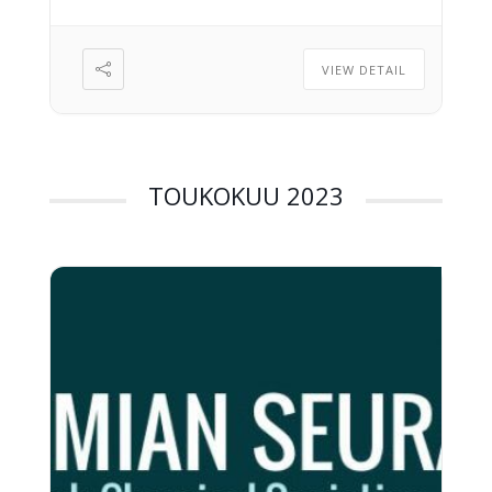
vuosikokousasiat 1.1. Vuosikertomus 1.2.
Tilinpäätöksen vahvistaminen 1.3. […]
VIEW DETAIL
TOUKOKUU 2023