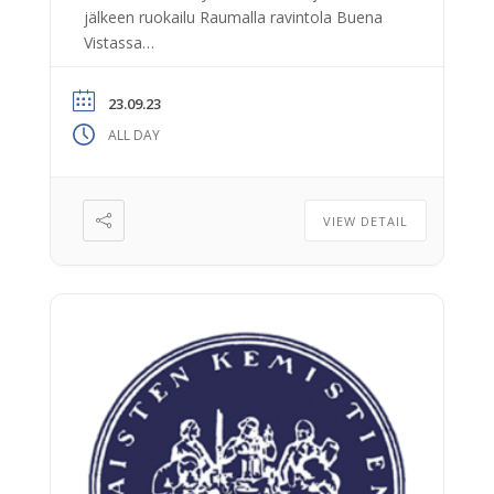
jälkeen ruokailu Raumalla ravintola Buena
Vistassa
(https://www.ravintolabuenavista.com/).
Aikataulu: bussi kauppakeskus Mylly–
23.09.23
Olkiluoto klo 9.45–11.15 vierailu TVO Oyj:n
ALL DAY
tiloissa klo 11.30–14: Olkiluoto 1:n ja 2:n
laitospäällikkö Niina Paaso pitää TVO:n
yleisesittelyn ja Kemian tiimiesimies Kirsi
Weckman esityksen kemian toiminnoista
VIEW DETAIL
bussi Olkiluoto–ravintola Buena Vista klo
14.30–15 ravintolaan varaus klo […]