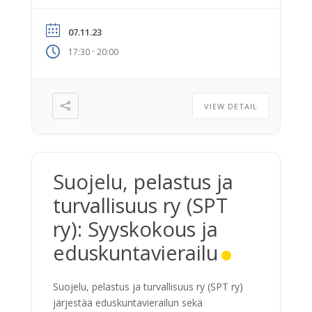
esitellään vuoden 2024 toimintasuunnitelma
ja talousarvio, sekä valitaan johtokunnan
07.11.23
jäsenet sekä toiminnantarkastajat vuodelle
-
17:30
20:00
2024. Virallisen osuuden jälkeen pääsemme
tutustumaan Biovianin
laadunvalvontalaboratorioon, sekä
kuulemme esityksen Biovianin toiminnasta.
VIEW DETAIL
Kokouksessa tarjotaan osallistujille
päivällinen. Ilmoittautuminen tilaisuuteen on
sulkeutunut.
Suojelu, pelastus ja
turvallisuus ry (SPT
ry): Syyskokous ja
eduskuntavierailu
Suojelu, pelastus ja turvallisuus ry (SPT ry)
järjestää eduskuntavierailun sekä