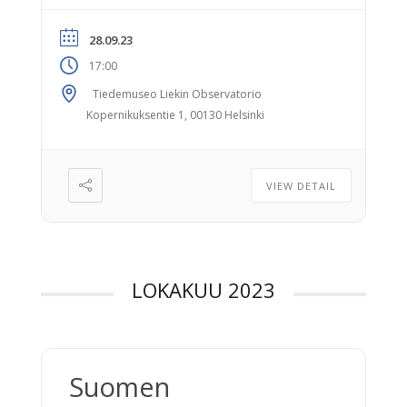
Kopernikuksentie 1, 00130 Helsinki. Klo
18.00-19.00 Observatorion opaskierros,
28.09.23
jossa kurkataan tähtitieteen maailmaan ja
17:00
kuullaan vuonna 1834 valmistuneen
Observatorion vaiheikkaasta historiasta.
Tiedemuseo Liekin Observatorio
Kierroksella vieraillaan myös vanhoissa
Kopernikuksentie 1, 00130 Helsinki
tunnelmallisissa havaintotorneissa ja
päästään katsomaan pohjolan yötaivasta
planetaariossa. Kierroksen jälkeen voi jäädä
VIEW DETAIL
vielä katsomaan mm. posterinäyttelyä […]
LOKAKUU 2023
Suomen