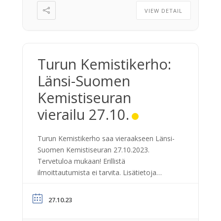
200 tieteellistä julkaisua vuosittain.
VIEW DETAIL
Molemmissa kohteissa kuulemme kohteen
yleisesittelyn sekä pääsemme näkemään eri
laboratoriotiloja ja […]
Turun Kemistikerho:
Länsi-Suomen
Kemistiseuran
vierailu 27.10.
Turun Kemistikerho saa vieraakseen Länsi-
Suomen Kemistiseuran 27.10.2023.
Tervetuloa mukaan! Erillistä
ilmoittautumista ei tarvita. Lisätietoja
osoitteesta:
turunkemistikerho@gmail.com
27.10.23