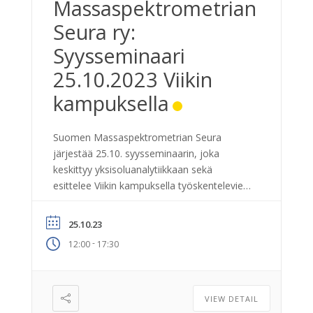
Massaspektrometrian
Seura ry:
Syysseminaari
25.10.2023 Viikin
kampuksella
Suomen Massaspektrometrian Seura
järjestää 25.10. syysseminaarin, joka
keskittyy yksisoluanalytiikkaan sekä
esittelee Viikin kampuksella työskentelevien
ryhmien tutkimusta ja laboratorioita.
Seminaaria sponsoroivat Bruker, Thermo
25.10.23
Fischer Scientific ja Waters. Seminaarin
-
12:00
17:30
ohjelma on nähtävissä
täällä: https://fmss.fi/wp-
content/uploads/Fall-meeting-programme-
2023.pdf. Kokouksen esityslista on
VIEW DETAIL