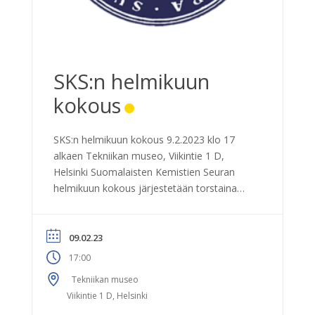
SKS:n helmikuun
kokous
SKS:n helmikuun kokous 9.2.2023 klo 17
alkaen Tekniikan museo, Viikintie 1 D,
Helsinki Suomalaisten Kemistien Seuran
helmikuun kokous järjestetään torstaina
9.2.2023 klo 17 alkaen Tekniikan museossa.
Kokous sisältää jäsenille vapaan pääsyn ja
opastetun kierroksen Tekniikan museossa.
09.02.23
Ohjelma: – Kokouskahvit – SKS:n kokous –
17:00
Osallistuminen opastettuun tai itsenäiseen
Tekniikan museo
museokierrokseen Saapuminen ja
Viikintie 1 D, Helsinki
esteettömyys – Tekniikan museo