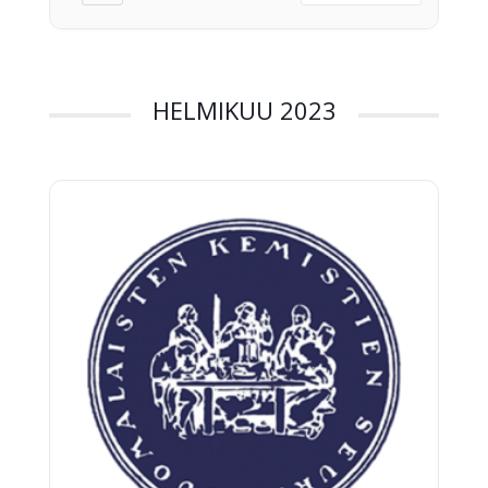
myös Turussa, Jyväskylässä, Rovaniemellä ja Mikkelissä.
[…]
HELMIKUU 2023