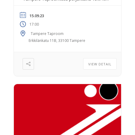
17:00 alkaen. Mukaan mahtuu enintään 25
henkeä, ensisijaisesti seuran jäseniä. Jos
15.09.23
paikkoja jää yli, myös seuraan
17:00
kuulumattomat voivat tulla mukaan. Hinta
PKS:n jäsenille on 15 € ja seuraan
Tampere Taproom
kuulumattomille 35 € per henkilö. Tampere
Erkkilänkatu 11B, 33100 Tampere
Taproomin osoite on Erkkilänkatu 11 B,
Tampere. […]
VIEW DETAIL