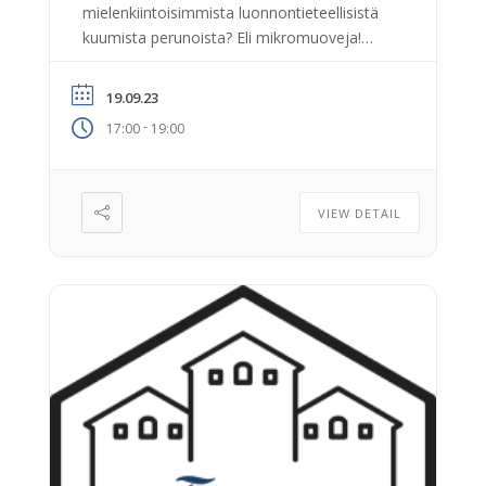
mielenkiintoisimmista luonnontieteellisistä
kuumista perunoista? Eli mikromuoveja!
Syyskuun Kemiaa kaikille -luennolla
pääsemme kuulemaan aiheesta Jyväskylän
19.09.23
yliopiston apulaisprofessorin, AquaOmics-
-
17:00
19:00
tutkimusryhmän johtajan, Sami Taipaleen
kertomana. Luennon aiheena on
“Mikromuovien toinen elämä vesieliöiden
ravintona.” Saamme vastauksia siihen,
VIEW DETAIL
millainen on mikromuovien ekotoksikologia.
Ja mikä onkaan mikromuovien
biokemiallinen kohtalo ravintoketjussa? […]