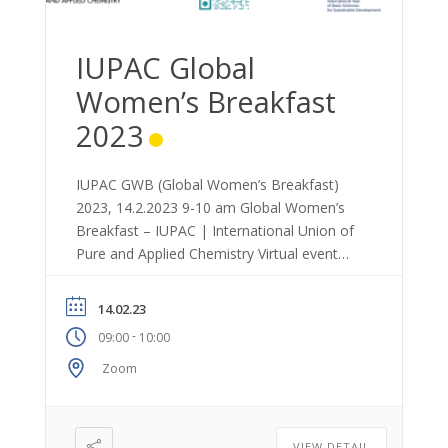
IUPAC Global
Women’s Breakfast
2023
IUPAC GWB (Global Women’s Breakfast)
2023, 14.2.2023 9-10 am Global Women’s
Breakfast – IUPAC | International Union of
Pure and Applied Chemistry Virtual event
Welcome by Dr. Miia Mäntymäki
Hydroboration of Alkynes by an FLP:
14.02.23
Unexpected Bond Activation and
-
09:00
10:00
Mechanistic Studies by Docent Petra Vasko
The combination of a Lewis acid and a
Zoom
Lewis base, […]
VIEW DETAIL