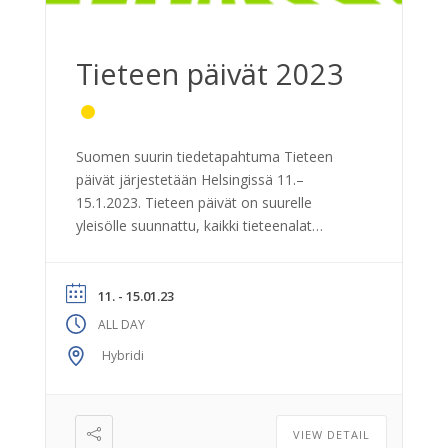
Tieteen päivät 2023
Suomen suurin tiedetapahtuma Tieteen
päivät järjestetään Helsingissä 11.–
15.1.2023. Tieteen päivät on suurelle
yleisölle suunnattu, kaikki tieteenalat
kattava tapahtuma, jossa eri alojen tutkijat
avaavat erilaisia ilmiöitä ja keskustelevat
ajankohtaisista aiheista. Tieteen päivien
11. - 15.01.23
tapahtumapaikkoina toimivat Helsingin
ALL DAY
yliopiston Porthania (Yliopistonkatu 3) ja
Hybridi
Tiedekulma (Yliopistonkatu 4). Yli puolet
ohjelmasta kuvataan suorana lähetyksenä
verkkoon. Tapahtumaviikon aikana Tieteen
päiviä vietetään
VIEW DETAIL