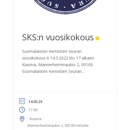
SKS:n vuosikokous
Suomalaisten Kemistien Seuran
vuosikokous ti 14.3.2022 klo 17 alkaen
Kiasma, Mannerheiminaukio 2, 00100
Suomalaisten Kemistien Seuran
vuosikokous tiistaina 14.3.2023 klo 17
alkaen. Seuran vuosikokous järjestetään
Nykytaiteen museo Kiasman
Seminaaritilassa. Kokouksen ohjelma klo
14.03.23
17.00 SKS:n vuosikokous ja Nuorten
17:00
Tutkijain Tunnuspalkinto-esitys sisältäen
kokouskahvit SKS:n vuosikokousasiat 1.
Kiasma
Sääntöjen 12 §:n mukaiset
Mannerheiminaukio 2, 00100 Helsinki