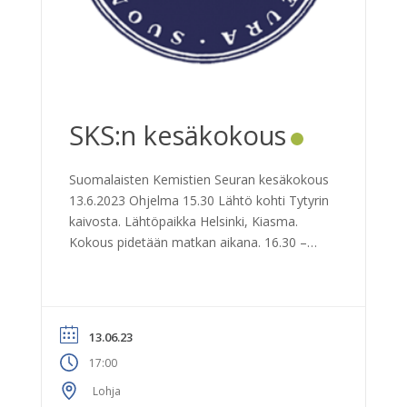
SKS:n kesäkokous
Suomalaisten Kemistien Seuran kesäkokous
13.6.2023 Ohjelma 15.30 Lähtö kohti Tytyrin
kaivosta. Lähtöpaikka Helsinki, Kiasma.
Kokous pidetään matkan aikana. 16.30 –
18.00 Opastettu Tytyrin kierros ja valoshow.
18.00 Matka Alitalon viinitilalle. 18.30 – 19.30
Kierros tilalla. 19.30 – 21.00 Ruokailu ja
viininmaistelu 21.00 Paluu samaa reittiä
13.06.23
Reitti: Turun moottoritien kautta. Kyytiin
17:00
voidaan ottaa matkan varrelta. Kustannus:
varsinaisilta jäseniltä […]
Lohja