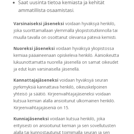
Saat uusinta tietoa kemiasta ja kehität
ammatillista osaamistasi.
Varsinaiseksi jäseneksi
voidaan hyväksyä henkilö,
joka suorittamallaan ylemmällä yliopistotutkinnolla tai
muulla tavalla on osoittanut olevansa pätevä kemisti.
Nuoreksi jäseneksi
voidaan hyväksyä yliopistossa
kemiaa pääaineenaan opiskeleva henkilö. Äänioikeutta
lukuunottamatta nuorella jäsenellä on samat oikeudet
ja edut kuin varsinaisella jäsenellä.
Kannattajajäseneksi
voidaan hyväksyä seuran
pyrkimyksiä kannattava henkilö, oikeuskelpoinen
yhteisö ja säätiö. Kirjeenvaihtajajäseneksi voidaan
kutsua kemian alalla ansioitunut ulkomainen henkilö.
Kirjeenvaihtajajäseniä on 15.
Kunniajäseneksi
voidaan kutsua henkilö, joka
erityisesti on ansioitunut kemian ja sen sovellutusten
alalla tai kunnostautunut toimimalla seuran ja sen