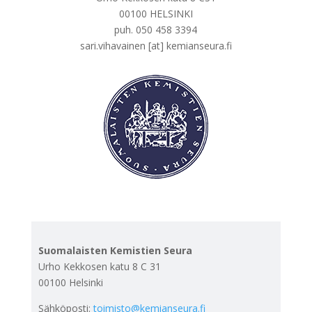
00100 HELSINKI
puh. 050 458 3394
sari.vihavainen [at] kemianseura.fi
Suomalaisten Kemistien Seura
Urho Kekkosen katu 8 C 31
00100 Helsinki
Sähköposti:
toimisto@kemianseura.fi