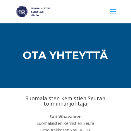
OTA YHTEYTTÄ
Suomalaisten Kemistien Seuran
toiminnanjohtaja
Sari Vihavainen
Suomalaisten Kemistien Seura
Urho Kekkosen katu 8 C31