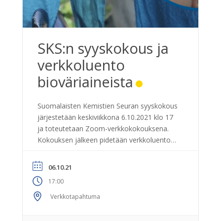
SKS:n syyskokous ja
verkkoluento
bioväriaineista
Suomalaisten Kemistien Seuran syyskokous
järjestetään keskiviikkona 6.10.2021 klo 17
ja toteutetaan Zoom-verkkokokouksena.
Kokouksen jälkeen pidetään verkkoluento
bioväriaineista. Ohjelma: SKS kokous
Verkkoluento: Bioväriaineet osana kestävää
06.10.21
bio- ja kiertotaloutta. Terveiset BioColour-
17:00
tutkimushankkeesta. Luennoitsija: Riikka
Räisänen PhD, Docent (Adjunct Professor),
Verkkotapahtuma
Leader of the BioColour research
consortium. Ilmoittautumiset kokoukseen