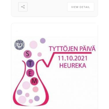
5.10.2021 mennessä. Tämän tapahtuman
VIEW DETAIL
osallistujamäärä on rajoitettu. Jos haluat
peruuttaa oman osallistumisesi ja
vapauttaa […]