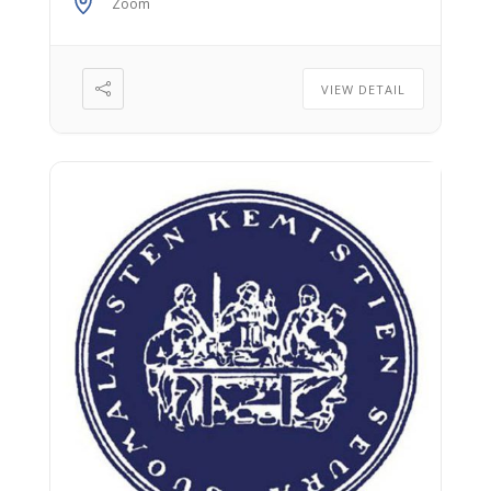
toiminnasta potentiaalisina
Zoom
kantajamolekyyleinä. Luento pidetään
Zoomin kautta 2.3. klo 17-18. Ilmoittaudu
täältä. Luentolinkki lähetetään vain
VIEW DETAIL
etukäteen ilmoittautuneille.