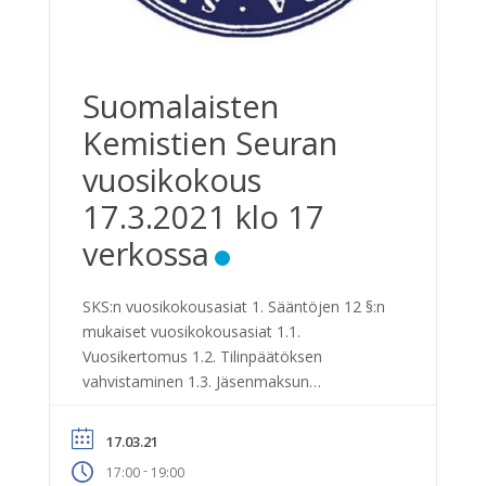
Suomalaisten
Kemistien Seuran
vuosikokous
17.3.2021 klo 17
verkossa
SKS:n vuosikokousasiat 1. Sääntöjen 12 §:n
mukaiset vuosikokousasiat 1.1.
Vuosikertomus 1.2. Tilinpäätöksen
vahvistaminen 1.3. Jäsenmaksun
päättäminen 1.4. Talousarvio 1.5.
Hallituksen kokoonpano 1.6.
17.03.21
Puheenjohtajan ja varapuheenjohtajan
-
17:00
19:00
valinta 1.7. Tilintarkastajien ja