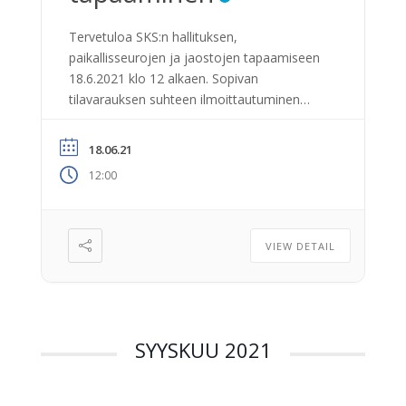
Tervetuloa SKS:n hallituksen,
paikallisseurojen ja jaostojen tapaamiseen
18.6.2021 klo 12 alkaen. Sopivan
tilavarauksen suhteen ilmoittautuminen
viim. 31.5.2021 mennessä. Lisätietoja
kokouspaikasta ja päivän agendasta
18.06.21
lähetetään ilmoittautuneille sähköpostitse.
12:00
VIEW DETAIL
SYYSKUU 2021