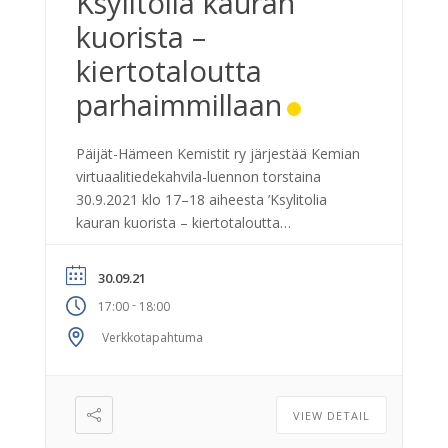
Ksylitolia kauran
kuorista –
kiertotaloutta
parhaimmillaan
Päijät-Hämeen Kemistit ry järjestää Kemian
virtuaalitiedekahvila-luennon torstaina
30.9.2021 klo 17–18 aiheesta ’Ksylitolia
kauran kuorista – kiertotaloutta
parhaimmillaan’. Luennoitsija: Anna Nicol,
VP, Xylitol Venture, Fazer Lifestyle Foods.
30.09.21
Luento toteutetaan Zoom-verkkoluentona.
-
17:00
18:00
Luennolla kuullaan, miten Fazer lähti
ideoimaan kotimaisen ksylitolin tuotantoa
Verkkotapahtuma
täysin uudesta raaka-aineesta kauran
kuorista, joita saadaan oman
myllytoiminnan sivuvirtana. Ksylitolin
VIEW DETAIL
valmistaminen kauran kuorista vaatii