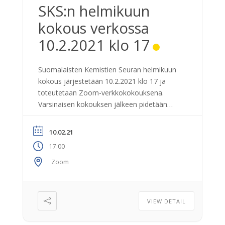
SKS:n helmikuun
kokous verkossa
10.2.2021 klo 17
Suomalaisten Kemistien Seuran helmikuun
kokous järjestetään 10.2.2021 klo 17 ja
toteutetaan Zoom-verkkokokouksena.
Varsinaisen kokouksen jälkeen pidetään
verkkoluento. Ohjelma: SKS kokous
Verkkoluento: Riskiryhmä ja kansallisen
10.02.21
kemikaaliohjelman uudistaminen Luennon
17:00
kuvaus: Riskiryhmä on
kemikaaliviranomaisten ja tutkimuslaitosten
Zoom
muodostama asiantuntijaryhmä
kemikaalien terveys- ja ympäristöriskeihin
liittyvissä asioissa. Riskiryhmä osallistuu
VIEW DETAIL
vuonna 2021 toteutettavaan kansallisen
vaarallisia kemikaaleja koskevan ohjelman