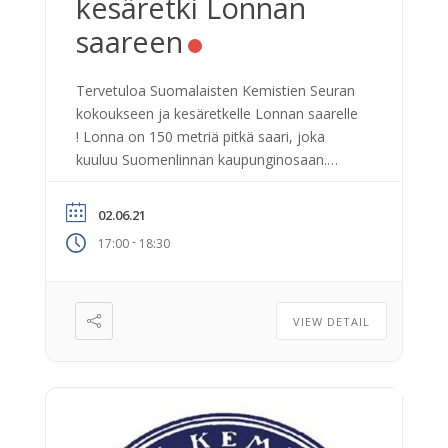
kesäretki Lonnan
saareen
Tervetuloa Suomalaisten Kemistien Seuran
kokoukseen ja kesäretkelle Lonnan saarelle
! Lonna on 150 metriä pitkä saari, joka
kuuluu Suomenlinnan kaupunginosaan.
Saari sijaitsee Kauppatorin ja Suomenlinnan
välissä. Etäisyys mantereelta on vain 1,5
02.06.21
kilometriä, Matka saarelle taittuu JT-Linen
-
17:00
18:30
lautalla kymmenessä minuutissa. Lähtö
Kauppatorilta JT-Linen lautalla klo 17.
Mennään rentoutumaan ja nauttimaan
viehättävästä saariympäristöstä ja
VIEW DETAIL
napataan mukaan piknik […]