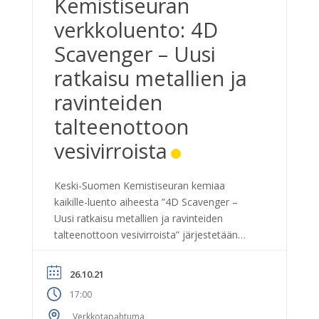
Kemistiseuran
verkkoluento: 4D
Scavenger – Uusi
ratkaisu metallien ja
ravinteiden
talteenottoon
vesivirroista
Keski-Suomen Kemistiseuran kemiaa
kaikille-luento aiheesta ”4D Scavenger –
Uusi ratkaisu metallien ja ravinteiden
talteenottoon vesivirroista” järjestetään
tiistaina 26.10.2021 klo 17. 4D Scavenger –
Uusi ratkaisu metallien ja ravinteiden
26.10.21
talteenottoon vesivirroista Haluatko kuulla,
17:00
miten uudella teknologialla voidaan edistää
kiertotaloutta sekä huoltovarmuutta
Verkkotapahtuma