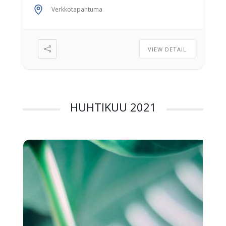
toiminnantarkastajien valinta 2. Jäsenasiat
Verkkotapahtuma
3. Nuorten tutkijain tunnustuspalkinto 4.
Muut mahdolliset asiat Ilmoittautuminen
ILMOITTAUDU TÄSTÄ
VIEW DETAIL
HUHTIKUU 2021