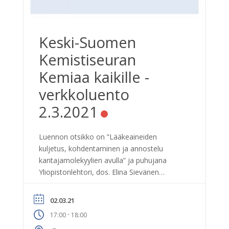
Keski-Suomen
Kemistiseuran
Kemiaa kaikille -
verkkoluento
2.3.2021
Luennon otsikko on ”Lääkeaineiden
kuljetus, kohdentaminen ja annostelu
kantajamolekyylien avulla” ja puhujana
Yliopistonlehtori, dos. Elina Sievänen
Jyväskylän yliopiston kemian laitokselta.
Esityksessä kuullaan lääkeaineiden
02.03.21
kohdentamisesta kehossa ja muun muassa
-
17:00
18:00
sappihappojen ja niiden johdannaisten