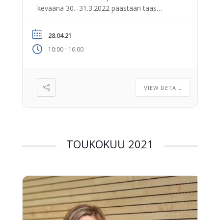
keväänä 30.–31.3.2022 päästään taas
kohtaamaan kasvokkain ChemBio Finland
2022 -tapahtumassa Messukeskuksessa.
28.04.21
Samaan aikaan on kansainvälinen Helsinki
-
10:00
16:00
Chemicals Forum sekä metsäteollisuuden
kansainvälinen PulPaper-tapahtuma.
ChemBio Finland 2021 verkkotapahtuma
tarjosi kuusi ohjelmakokonaisuutta, joissa
VIEW DETAIL
oli 24 ohjelmaa. Puhujia oli yli 50.
Tapahtumaan osallistui 20 yritystä, jotka
esittelivät tuotteitaan […]
TOUKOKUU 2021