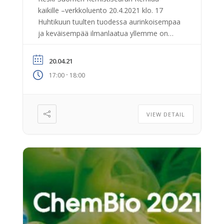
kaikille –verkkoluento 20.4.2021 klo. 17
Huhtikuun tuulten tuodessa aurinkoisempaa
ja keväisempää ilmanlaatua yllemme on
mahdollisuus päästä tutustumaan
valokemian ihmeisiin. Tällä kertaa
20.04.21
verkkoluennon aiheena on nimittäin
-
17:00
18:00
valokemialliset reaktiot biologiassa, joista
tunnetuin lienee fotosynteesi. Jyväskylän
yliopiston professori Janne Ihalaisen
luennon otsikko on ”Valo biologisissa
VIEW DETAIL
systeemeissä – hyödyksi vai haitaksi”, koska
osa luonnossa esiintyvistä valokemiallisista
[…]