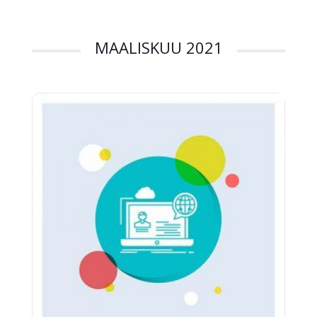
uudistamistyöhön. Kemikaaliohjelman
tavoitteena on, etteivät […]
MAALISKUU 2021