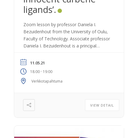
ligands’.
Zoom lesson by professor Daniela I.
Bezuidenhout from the University of Oulu,
Faculty of Technology. Associate professor
Daniela I. Bezuidenhout is a principal
investigator in the Inorganic Chemistry
Laboratories, Research Unit of
11.05.21
Environmental and Chemical Engineering.
-
18:00
19:00
Her research team focuses on the
development of new carbene ligands and
Verkkotapahtuma
complexes for the activation of enthalpically
strong […]
VIEW DETAIL