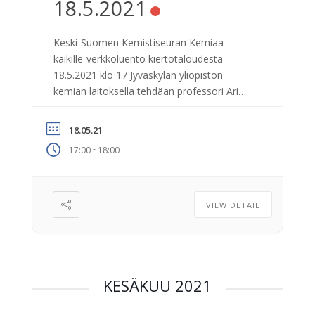
18.5.2021
Keski-Suomen Kemistiseuran Kemiaa
kaikille-verkkoluento kiertotaloudesta
18.5.2021 klo 17 Jyväskylän yliopiston
kemian laitoksella tehdään professori Ari
Väisäsen johdolla uraauurtavaa tutkimusta
kiertotalouden saralla. Nyt on ainutlaatuinen
18.05.21
mahdollisuus päästä tutustumaan kemian
-
17:00
18:00
laitoksen uuteen koelaitteistoon, jonka
avulla kehitetään menetelmiä metallien
erottamiseksi elektroniikkaromusta
teollisella mittakaavalla. Kehitettyjen
VIEW DETAIL
menetelmien avulla saadaan
elektroniikkajätteestä erotettua esimerkiksi
kultaa, palladiumia, kuparia ja neodyymiä,
tuottamalla vain kymmenesosa […]
KESÄKUU 2021