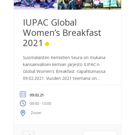
IUPAC Global
Women’s Breakfast
2021
Suomalaisten Kemistien Seura on mukana
kansainvälisen kemian järjestö IUPAC:n
Global Women’s Breakfast -tapahtumassa
09.02.2021. Vuoden 2021 teemana on
Empowering Diversity in Science. Dr. Miia
Mäntymäki toimii tapahtuman
09.02.21
moderaattorina ja puhujana on professori
-
09:00
10:00
Paula Vanninen, VERIFIN. — Chemical
analysis-cornerstone in evidence collection
Zoom
for alleged use of chemical weapons
Speaker: Professor Paula Vanninen,
VERIFIN, Department of Chemistry, […]