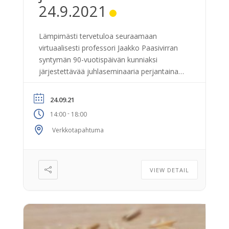
24.9.2021
Lämpimästi tervetuloa seuraamaan
virtuaalisesti professori Jaakko Paasivirran
syntymän 90-vuotispäivän kunniaksi
järjestettävää juhlaseminaaria perjantaina
24.9.2021 klo 14:00 alkaen! Tilaisuus on
osa Tutkijoiden yö –tapahtumaa ja se
24.09.21
välitetään osallistujille virtuaalisesti.
-
14:00
18:00
Jyväskylän yliopiston kemian laitoksen
ensimmäisen orgaanisen kemian
Verkkotapahtuma
professorin, Jaakko Paasivirran (1931-2011),
syntymästä tulee syyskuussa 2021
kuluneeksi 90 vuotta. Tämän kunniaksi
VIEW DETAIL
Keski-Suomen Kemistiseura ry ja Jyväskylän
yliopiston kemian laitos järjestävät
juhlaseminaarin, […]