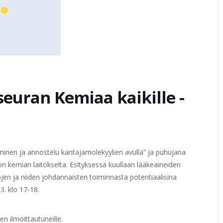
euran Kemiaa kaikille -
inen ja annostelu kantajamolekyylien avulla” ja puhujana
ton kemian laitokselta. Esityksessä kuullaan lääkeaineiden
 ja niiden johdannaisten toiminnasta potentiaalisina
. klo 17-18.
n ilmoittautuneille.