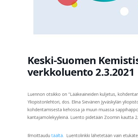
Keski-Suomen Kemistis
verkkoluento 2.3.2021
Luennon otsikko on ”Lääkeaineiden kuljetus, kohdentam
Yliopistonlehtori, dos. Elina Sievänen Jyväskylän yliopis
kohdentamisesta kehossa ja muun muassa sappihappojen
kantajamolekyyleinä. Luento pidetään Zoomin kautta 2.3
Ilmoittaudu
täältä.
Luentolinkki lähetetään vain etukätee