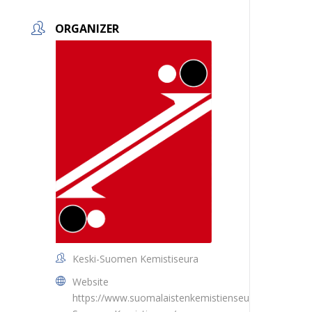
ORGANIZER
Keski-Suomen Kemistiseura
Website
https://www.suomalaistenkemistienseura.fi/Keski-