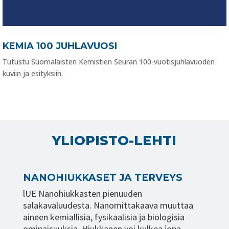
KEMIA 100 JUHLAVUOSI
Tutustu Suomalaisten Kemistien Seuran 100-vuotisjuhlavuoden
kuviin ja esityksiin.
YLIOPISTO-LEHTI
NANOHIUKKASET JA TERVEYS
lUE Nanohiukkasten pienuuden
salakavaluudesta. Nanomittakaava muuttaa
aineen kemiallisia, fysikaalisia ja biologisia
ominaisuuksia. Hiukkanen voi kulkea jopa