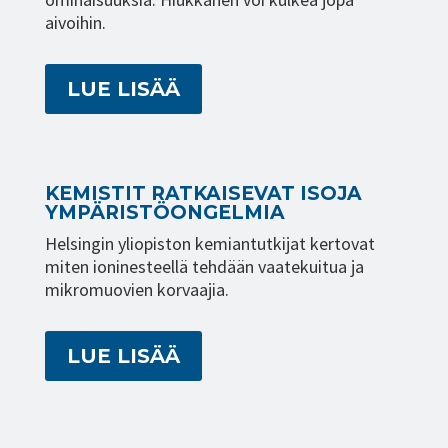
aivoihin.
LUE LISÄÄ
KE­MIS­TIT RAT­KAI­SE­VAT ISO­JA
YM­PÄ­RIS­TÖ­ON­GEL­MIA
Helsingin yliopiston kemiantutkijat kertovat
miten ioninesteellä tehdään vaatekuitua ja
mikromuovien korvaajia.
LUE LISÄÄ