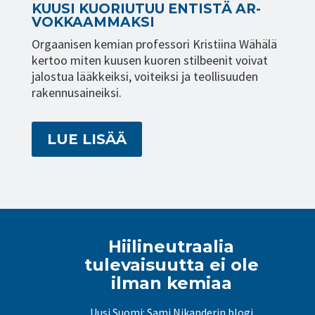
KUUSI KUO­RIU­TUU EN­TIS­TÄ AR­
VOK­KAAM­MAK­SI
Orgaanisen kemian professori Kristiina Wähälä
kertoo miten kuusen kuoren stilbeenit voivat
jalostua lääkkeiksi, voiteiksi ja teollisuuden
rakennusaineiksi.
LUE LISÄÄ
Hiilineutraalia
tulevaisuutta ei ole
ilman kemiaa
Uusi Suomi: Sami Nikanderin blogi