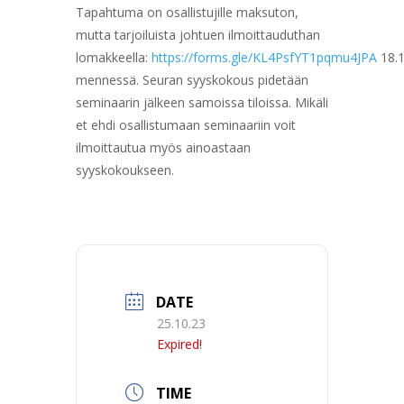
Tapahtuma on osallistujille maksuton,
mutta tarjoiluista johtuen ilmoittauduthan
lomakkeella:
https://forms.gle/KL4PsfYT1pqmu4JPA
18.1
mennessä. Seuran syyskokous pidetään
seminaarin jälkeen samoissa tiloissa. Mikäli
et ehdi osallistumaan seminaariin voit
ilmoittautua myös ainoastaan
syyskokoukseen.
DATE
25.10.23
Expired!
TIME