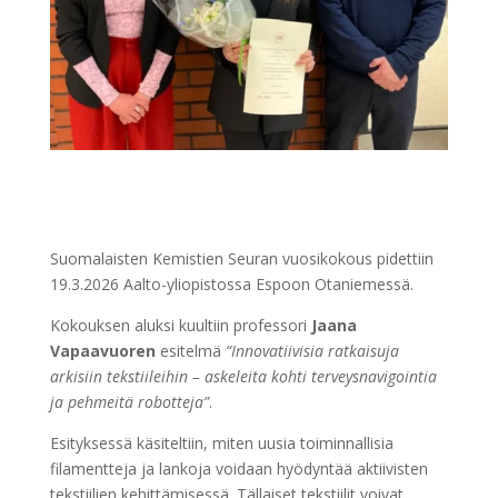
Suomalaisten Kemistien Seuran vuosikokous pidettiin
19.3.2026 Aalto-yliopistossa Espoon Otaniemessä.
Kokouksen aluksi kuultiin professori
Jaana
Vapaavuoren
esitelmä
“Innovatiivisia ratkaisuja
arkisiin tekstiileihin – askeleita kohti terveysnavigointia
ja pehmeitä robotteja”
.
Esityksessä käsiteltiin, miten uusia toiminnallisia
filamentteja ja lankoja voidaan hyödyntää aktiivisten
tekstiilien kehittämisessä. Tällaiset tekstiilit voivat