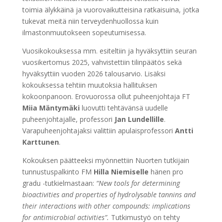
toimia älykkäinä ja vuorovaikutteisina ratkaisuina, jotka
tukevat meitä niin terveydenhuollossa kuin
ilmastonmuutokseen sopeutumisessa.
Vuosikokouksessa mm. esiteltiin ja hyväksyttiin seuran
vuosikertomus 2025, vahvistettiin tilinpäätös sekä
hyväksyttiin vuoden 2026 talousarvio. Lisäksi
kokouksessa tehtiin muutoksia hallituksen
kokoonpanoon. Erovuorossa ollut puheenjohtaja FT
Miia Mäntymäki
luovutti tehtävänsä uudelle
puheenjohtajalle, professori
Jan Lundellille
.
Varapuheenjohtajaksi valittiin apulaisprofessori
Antti
Karttunen
.
Kokouksen päätteeksi myönnettiin Nuorten tutkijain
tunnustuspalkinto FM
Hilla Niemiselle
hänen pro
gradu -tutkielmastaan:
“New tools for determining
bioactivities and properties of hydrolysable tannins and
their interactions with other compounds: implications
for antimicrobial activities”.
Tutkimustyö on tehty