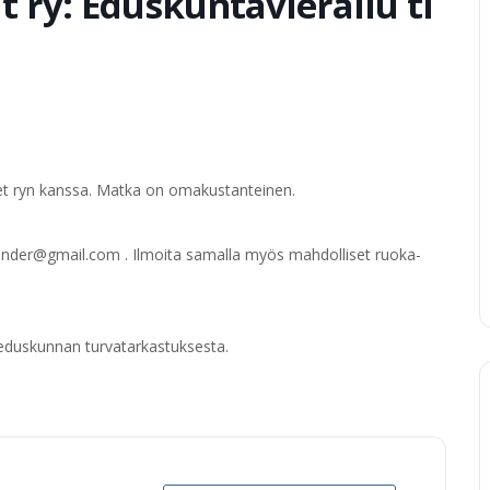
 ry: Eduskuntavierailu ti
et ryn kanssa. Matka on omakustanteinen.
ilander@gmail.com
. Ilmoita samalla myös mahdolliset ruoka-
et eduskunnan turvatarkastuksesta.