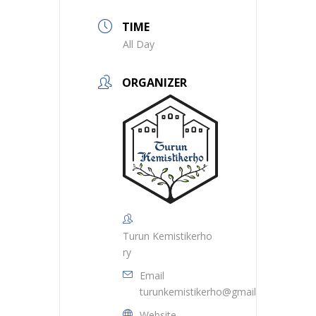
TIME
All Day
ORGANIZER
Turun Kemistikerho
ry
Email
turunkemistikerho@gmail.com
Website