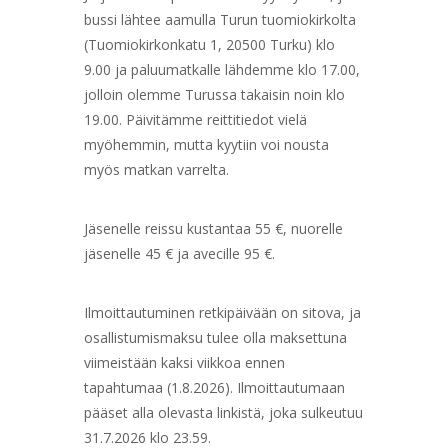
bussi lähtee aamulla Turun tuomiokirkolta
(Tuomiokirkonkatu 1, 20500 Turku) klo
9.00 ja paluumatkalle lähdemme klo 17.00,
jolloin olemme Turussa takaisin noin klo
19.00. Päivitämme reittitiedot vielä
myöhemmin, mutta kyytiin voi nousta
myös matkan varrelta.
Jäsenelle reissu kustantaa 55 €, nuorelle
jäsenelle 45 € ja avecille 95 €.
Ilmoittautuminen retkipäivään on sitova, ja
osallistumismaksu tulee olla maksettuna
viimeistään kaksi viikkoa ennen
tapahtumaa (1.8.2026). Ilmoittautumaan
pääset alla olevasta linkistä, joka sulkeutuu
31.7.2026 klo 23.59.