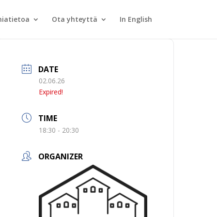
iatietoa
Ota yhteyttä
In English
DATE
02.06.26
Expired!
TIME
18:30 - 20:30
ORGANIZER