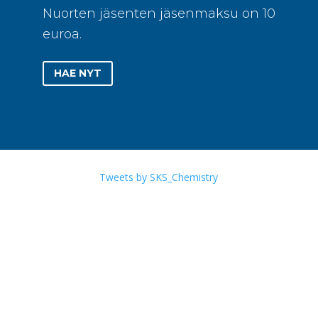
Nuorten jäsenten jäsenmaksu on 10
euroa.
HAE NYT
Tweets by SKS_Chemistry