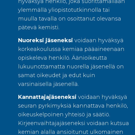
hyväksyä henkilö, joka suorittamallaan
ylemmällä yliopistotutkinnolla tai
muulla tavalla on osoittanut olevansa
pätevä kemisti.
Nuoreksi jäseneksi
voidaan hyväksyä
korkeakoulussa kemiaa pääaineenaan
opiskeleva henkilö. Äänioikeutta
lukuunottamatta nuorella jäsenellä on
samat oikeudet ja edut kuin
varsinaisella jäsenellä.
Kannattajajäseneksi
voidaan hyväksyä
seuran pyrkimyksiä kannattava henkilö,
oikeuskelpoinen yhteisö ja säätiö.
Kirjeenvaihtajajäseneksi voidaan kutsua
kemian alalla ansioitunut ulkomainen