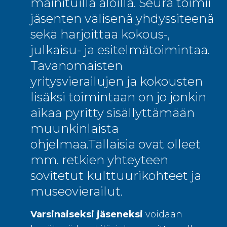
mainituilla aloilla. Seura toimii
jäsenten välisenä yhdyssiteenä
sekä harjoittaa kokous-,
julkaisu- ja esitelmätoimintaa.
Tavanomaisten
yritysvierailujen ja kokousten
lisäksi toimintaan on jo jonkin
aikaa pyritty sisällyttämään
muunkinlaista
ohjelmaa.Tällaisia ovat olleet
mm. retkien yhteyteen
sovitetut kulttuurikohteet ja
museovierailut.
Varsinaiseksi jäseneksi
voidaan