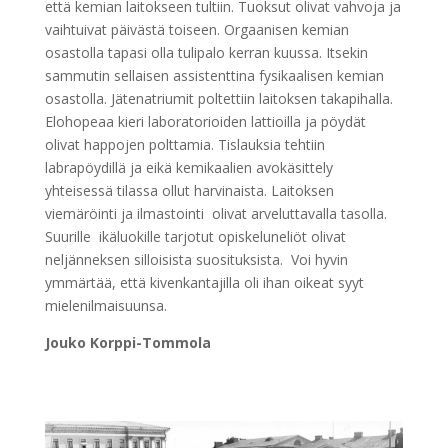
että kemian laitokseen tultiin. Tuoksut olivat vahvoja ja
vaihtuivat päivästä toiseen. Orgaanisen kemian
osastolla tapasi olla tulipalo kerran kuussa. Itsekin
sammutin sellaisen assistenttina fysikaalisen kemian
osastolla. Jätenatriumit poltettiin laitoksen takapihalla.
Elohopeaa kieri laboratorioiden lattioilla ja pöydät
olivat happojen polttamia. Tislauksia tehtiin
labrapöydillä ja eikä kemikaalien avokäsittely
yhteisessä tilassa ollut harvinaista. Laitoksen
viemäröinti ja ilmastointi olivat arveluttavalla tasolla.
Suurille ikäluokille tarjotut opiskeluneliöt olivat
neljänneksen silloisista suosituksista. Voi hyvin
ymmärtää, että kivenkantajilla oli ihan oikeat syyt
mielenilmaisuunsa.
Jouko Korppi-Tommola