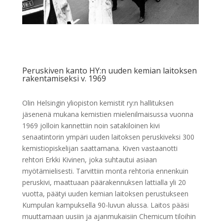
Peruskiven kanto HY:n uuden kemian laitoksen
rakentamiseksi v. 1969
Olin Helsingin yliopiston kemistit ry:n hallituksen
jäsenenä mukana kemistien mielenilmaisussa vuonna
1969 jolloin kannettiin noin satakiloinen kivi
senaatintorin ympäri uuden laitoksen peruskiveksi 300
kemistiopiskelijan saattamana. Kiven vastaanotti
rehtori Erkki Kivinen, joka suhtautui asiaan
myötämielisesti. Tarvittiin monta rehtoria ennenkuin
peruskivi, maattuaan päärakennuksen lattialla yli 20
vuotta, päätyi uuden kemian laitoksen perustukseen
Kumpulan kampuksella 90-luvun alussa. Laitos pääsi
muuttamaan uusiin ja ajanmukaisiin Chemicum tiloihin