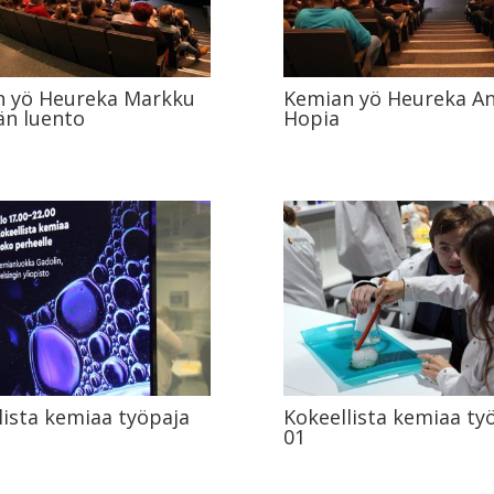
n yö Heureka Markku
Kemian yö Heureka A
än luento
Hopia
lista kemiaa työpaja
Kokeellista kemiaa ty
01