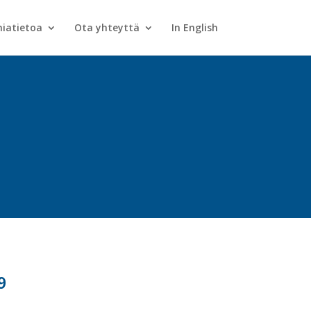
iatietoa
Ota yhteyttä
In English
9