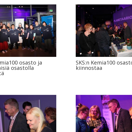
mia100 osasto ja
SKS:n Kemia100 osast
isiä osastolla
kiinnostaa
tä