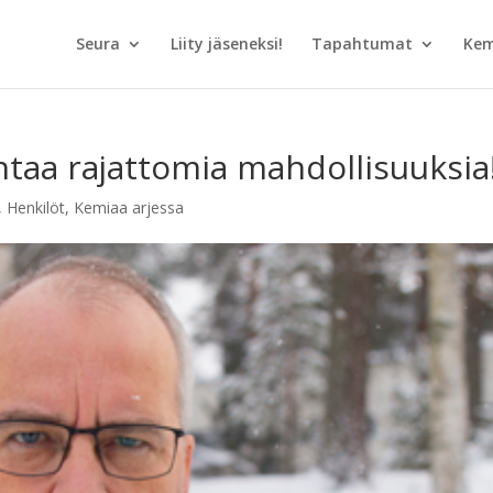
Seura
Liity jäseneksi!
Tapahtumat
Kem
ntaa rajattomia mahdollisuuksia
,
Henkilöt
,
Kemiaa arjessa