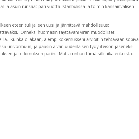
älillä asuin runsaat pari vuotta Istanbulissa ja toimin kansainvälisen
n eteen tuli jälleen uusi ja jännittävä mahdollisuus:
aettavaksi. Onneksi huomasin täyttäväni viran muodolliset
illa. Kuinka ollakaan, aiempi kokemukseni arvioitiin tehtävään sopiva
issä univormuun, ja pääsin aivan uudenlaisen työyhteisön jäseneksi.
uksen ja tutkimuksen pariin. Mutta onhan tämä silti aika erikoista: