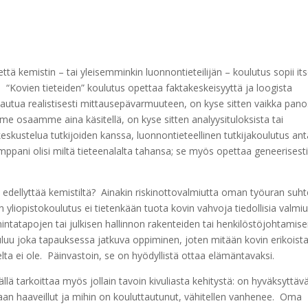
ttä kemistin – tai yleisemminkin luonnontieteilijän – koulutus sopii it
n. “Kovien tieteiden” koulutus opettaa faktakeskeisyyttä ja loogista
tautua realistisesti mittausepävarmuuteen, on kyse sitten vaikka pan
e osaamme aina käsitellä, on kyse sitten analyysituloksista tai
keskustelua tutkijoiden kanssa, luonnontieteellinen tutkijakoulutus an
ppani olisi miltä tieteenalalta tahansa; se myös opettaa geneerisest
n edellyttää kemistiltä? Ainakin riskinottovalmiutta oman työuran suh
yliopistokoulutus ei tietenkään tuota kovin vahvoja tiedollisia valmiu
ntatapojen tai julkisen hallinnon rakenteiden tai henkilöstöjohtamis
uluu joka tapauksessa jatkuva oppiminen, joten mitään kovin erikoist
ta ei ole. Päinvastoin, se on hyödyllistä ottaa elämäntavaksi.
ä tarkoittaa myös jollain tavoin kivuliasta kehitystä: on hyväksyttävä
aan haaveillut ja mihin on kouluttautunut, vähitellen vanhenee. Oma