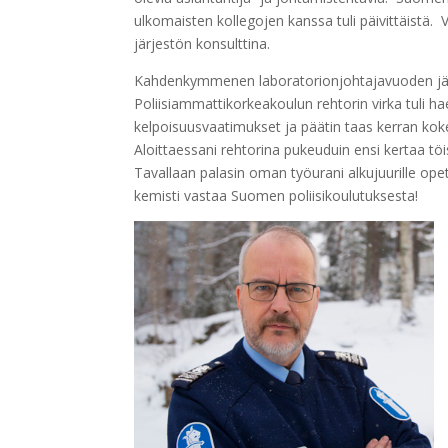
ulkomaisten kollegojen kanssa tuli päivittäistä. V
järjestön konsulttina.
Kahdenkymmenen laboratorionjohtajavuoden jälkee
Poliisiammattikorkeakoulun rehtorin virka tuli h
kelpoisuusvaatimukset ja päätin taas kerran koke
Aloittaessani rehtorina pukeuduin ensi kertaa tö
Tavallaan palasin oman työurani alkujuurille opet
kemisti vastaa Suomen poliisikoulutuksesta!