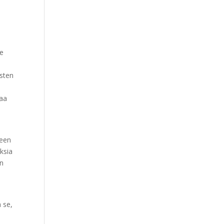
se
osten
taa
i
teen
ksia
en
a
 se,