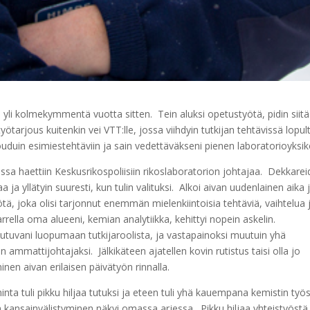
a yli kolmekymmentä vuotta sitten. Tein aluksi opetustyötä, pidin siitä
yötarjous kuitenkin vei VTT:lle, jossa viihdyin tutkijan tehtävissä lopul
uduin esimiestehtäviin ja sain vedettäväkseni pienen laboratorioyksik
ssa haettiin Keskusrikospoliisiin rikoslaboratorion johtajaa. Dekkare
a ja yllätyin suuresti, kun tulin valituksi. Alkoi aivan uudenlainen aika 
ötä, joka olisi tarjonnut enemmän mielenkiintoisia tehtäviä, vaihtelua 
arrella oma alueeni, kemian analytiikka, kehittyi nopein askelin.
outuvani luopumaan tutkijaroolista, ja vastapainoksi muutuin yhä
 ammattijohtajaksi. Jälkikäteen ajatellen kovin rutistus taisi olla jo
inen aivan erilaisen päivätyön rinnalla.
inta tuli pikku hiljaa tutuksi ja eteen tuli yhä kauempana kemistin työ
n kansainvälistyminen näkyi omassa arjessa. Pikku hiljaa yhteistyöstä