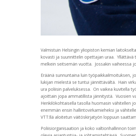
Valmistuin Helsingin yliopiston kemian laitokselt
kovasti ja suunnittelin opettajan uraa. Yllättävä t
melkein seitsemän vuotta. Jossakin vaiheessa jo
Eräänä sunnuntaina luin työpaikkailmoituksen, jo
lukijan mielestä se tuntui jännittävältä. Hain virka
ura poliisin palveluksessa. On vaikea kuvitella ty
ajoittain jopa ammatillista jännitystä. Vuosien v
Henkilökohtaisella tasolla huomasin vähitellen j
enemmän ensin hallintovirkamieheksi ja vähitellen
VTT:llä aloitetun väitöskirjatyön loppuun saattam
Poliisiorganisaation ja koko valtionhallinnon toim
olevia asiantuntija- ja johtamistehtäviä. Suome