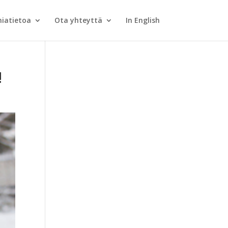
iatietoa
Ota yhteyttä
In English
!