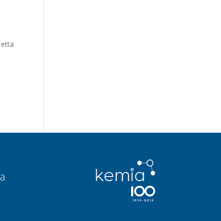
 että
aa