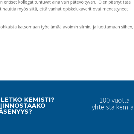
n entiset kollegat tuntuvat aina vain pätevöityvän. Olen pitänyt tätä
ut nauttia myös siitä, että vanhat opiskelukaverit ovat menestyneet
 rohkaista katsomaan työelämää avoimin silmin, ja luottamaan siihen,
100 vuotta
LETKO KEMISTI?
IINNOSTAAKO
yhteistä kemi
ÄSENYYS?