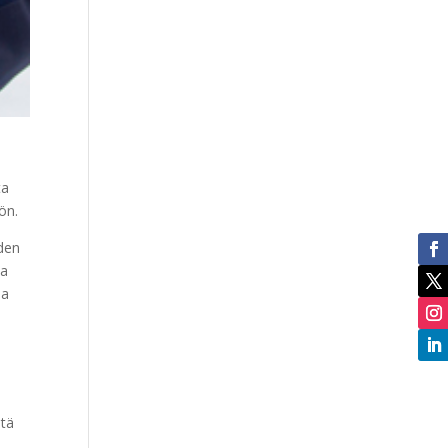
ta
ön.
iden
ja
ja
stä