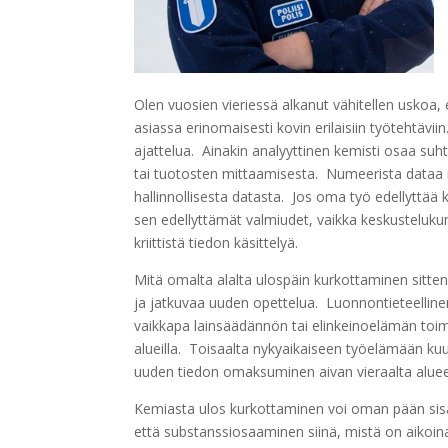
Olen vuosien vieriessä alkanut vähitellen uskoa, e
asiassa erinomaisesti kovin erilaisiin työtehtävii
ajattelua. Ainakin analyyttinen kemisti osaa suh
tai tuotosten mittaamisesta. Numeerista dataa m
hallinnollisesta datasta. Jos oma työ edellyttää 
sen edellyttämät valmiudet, vaikka keskustelukum
kriittistä tiedon käsittelyä.
Mitä omalta alalta ulospäin kurkottaminen sitte
ja jatkuvaa uuden opettelua. Luonnontieteellinen 
vaikkapa lainsäädännön tai elinkeinoelämän toimi
alueilla. Toisaalta nykyaikaiseen työelämään ku
uuden tiedon omaksuminen aivan vieraalta alueel
Kemiasta ulos kurkottaminen voi oman pään sisäll
että substanssiosaaminen siinä, mistä on aikoin