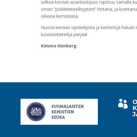
selkeä kemian asiantuntijuus rapistuu samalla ku
oman “poikkitieteellisyyteni” hintana, ja koettan
oikeina kemisteinä.
Nuoria kemian opiskelijoita ja kemistejä haluan
luonnontieteilijä pärjää!
Kimmo Himberg
O

K
J