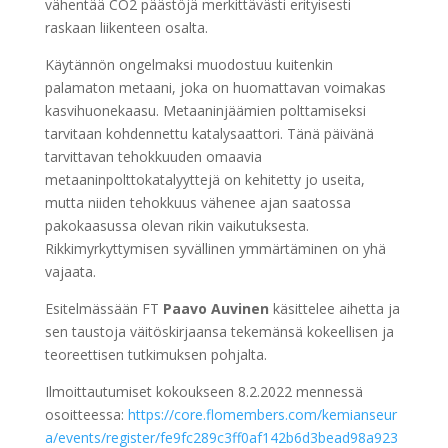
vähentää CO2 päästöjä merkittävästi erityisesti
raskaan liikenteen osalta.
Käytännön ongelmaksi muodostuu kuitenkin
palamaton metaani, joka on huomattavan voimakas
kasvihuonekaasu. Metaaninjäämien polttamiseksi
tarvitaan kohdennettu katalysaattori. Tänä päivänä
tarvittavan tehokkuuden omaavia
metaaninpolttokatalyyttejä on kehitetty jo useita,
mutta niiden tehokkuus vähenee ajan saatossa
pakokaasussa olevan rikin vaikutuksesta.
Rikkimyrkyttymisen syvällinen ymmärtäminen on yhä
vajaata.
Esitelmässään FT
Paavo Auvinen
käsittelee aihetta ja
sen taustoja väitöskirjaansa tekemänsä kokeellisen ja
teoreettisen tutkimuksen pohjalta.
Ilmoittautumiset kokoukseen 8.2.2022 mennessä
osoitteessa:
https://core.flomembers.com/kemianseur
a/events/register/fe9fc289c3ff0af142b6d3bead98a923