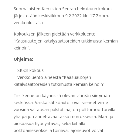
Suomalaisten Kemistien Seuran helmikuun kokous
järjestetään keskiviikkona 9.2.2022 klo 17 Zoom-
verkkoalustalla.
Kokouksen jälkeen pidetään verkkoluento
“Kaasuautojen katalysaattoreiden tutkimusta kemian
keinoin”.
Ohjelma:
– SKS:n kokous
– Verkkoluento aiheesta “Kaasuautojen
katalysaattoreiden tutkimusta kemian keinoin”
Tieliikenne on käynnissä olevan vihreän siirtymän
keskiössä. Vaikka sähköautot ovat vieneet viime
vuosina valtaosan palstatilaa, on polttomoottoreilla
yhä paljon annettavaa tässä murroksessa. Maa- ja
biokaasua hyödyntävät, sekä laihalla
polttoaineseoksella toimivat ajoneuvot voivat