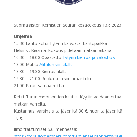
Suomalaisten Kemistien Seuran kesäkokous 13.6.2023
Ohjelma
15.30 Lähtö kohti Tytyrin kaivosta. Lähtöpaikka
Helsinki, Kiasma. Kokous pidetään matkan aikana.
16.30 – 18.00 Opastettu
Tytyrin kierros ja valoshow
.
18.00 Matka
Alitalon viinitilalle
.
18.30 – 19.30 Kierros tilalla.
19.30 – 21.00 Ruokailu ja viininmaistelu
21.00 Paluu samaa reittiä
Reitti: Turun moottoritien kautta. Kyytiin voidaan ottaa
matkan varrelta.
Kustannus: varsinaisilta jäseniltä 30 €, nuorilta jäseniltä
10 €.
Ilmoittautumiset 5.6. mennessä:
https://core.flomembers.com/kemianseura/events/regi