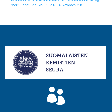
ster/98dce83da57b0395e163467c9dae521b
