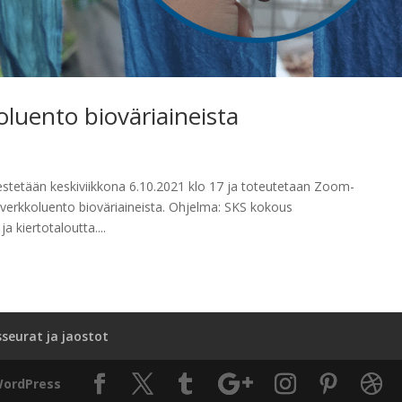
oluento bioväriaineista
a
stetään keskiviikkona 6.10.2021 klo 17 ja toteutetaan Zoom-
erkkoluento bioväriaineista. Ohjelma: SKS kokous
 kiertotaloutta....
sseurat ja jaostot
ordPress