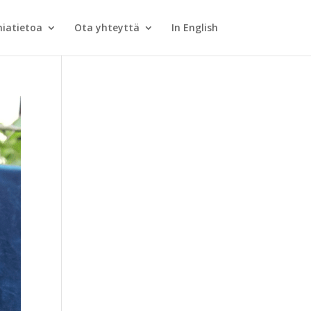
iatietoa
Ota yhteyttä
In English