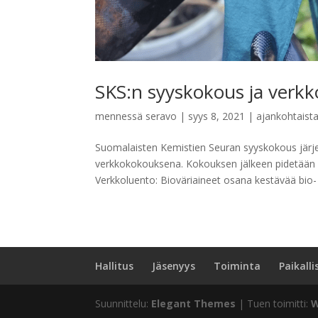
SKS:n syyskokous ja verkk
mennessä
seravo
|
syys 8, 2021
|
ajankohtaist
Suomalaisten Kemistien Seuran syyskokous järje
verkkokokouksena. Kokouksen jälkeen pidetään v
Verkkoluento: Bioväriaineet osana kestävää bio- ja
Hallitus
Jäsenyys
Toiminta
Paikalli
Suunnittelu:
Elegant Themes
| Tuen toimitti:
W