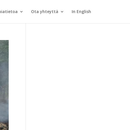
iatietoa
Ota yhteyttä
In English