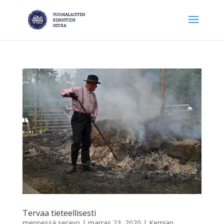
Tervaa tieteellisesti
mennessä
seravo
|
marras 23, 2020
|
Kemian