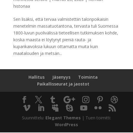
historiaa
Sen lisäksi, että tervaa valmistettiin talonpoikaisin
menetelmin massatuotantona, tervasta tuli Suomessa
1800-luvun puolivälissä tieteellisen tutkimuksen kohde,
koska maasta ei löytynyt pieniä rauta- ja
kuparikaivoksia lukuun ottamatta muita kuin
maatalouden ja metsän...
Hallitus
Jäsenyys
Toiminta
Paikallisseurat ja jaostot
Suunnittelu:
Elegant Themes
| Tuen toimitti:
WordPress