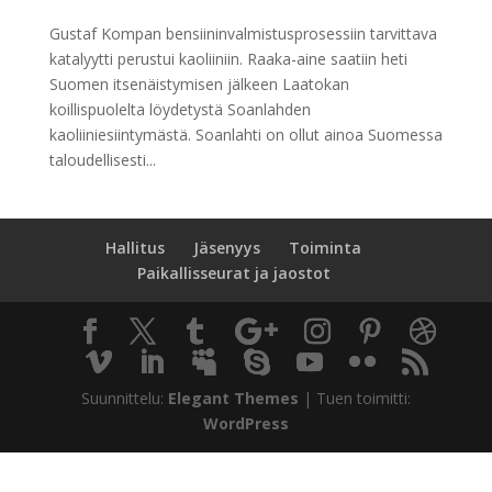
Gustaf Kompan bensiininvalmistusprosessiin tarvittava
katalyytti perustui kaoliiniin. Raaka-aine saatiin heti
Suomen itsenäistymisen jälkeen Laatokan
koillispuolelta löydetystä Soanlahden
kaoliiniesiintymästä. Soanlahti on ollut ainoa Suomessa
taloudellisesti...
Hallitus
Jäsenyys
Toiminta
Paikallisseurat ja jaostot
Suunnittelu:
Elegant Themes
| Tuen toimitti:
WordPress