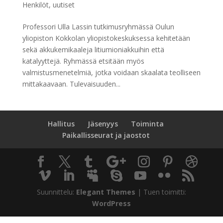
Henkilöt
,
uutiset
Professori Ulla Lassin tutkimusryhmässä Oulun
yliopiston Kokkolan yliopistokeskuksessa kehitetään
sekä akkukemikaaleja litiumioniakkuihin että
katalyyttejä. Ryhmässä etsitään myös
valmistusmenetelmiä, jotka voidaan skaalata teolliseen
mittakaavaan. Tulevaisuuden...
Hallitus
Jäsenyys
Toiminta
Paikallisseurat ja jaostot
Suunnittelu:
Elegant Themes
| Tuen toimitti:
WordPress