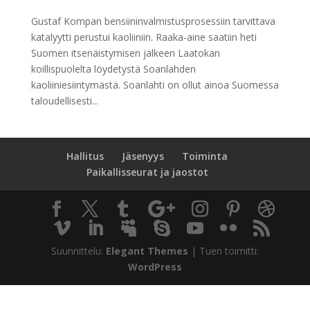
Gustaf Kompan bensiininvalmistusprosessiin tarvittava
katalyytti perustui kaoliiniin. Raaka-aine saatiin heti
Suomen itsenäistymisen jälkeen Laatokan
koillispuolelta löydetystä Soanlahden
kaoliiniesiintymästä. Soanlahti on ollut ainoa Suomessa
taloudellisesti...
Hallitus
Jäsenyys
Toiminta
Paikallisseurat ja jaostot
Suunnittelu:
Elegant Themes
| Tuen toimitti:
WordPress