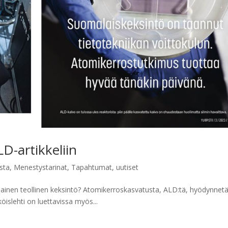
D-artikkeliin
sta
,
Menestystarinat
,
Tapahtumat
,
uutiset
malainen teollinen keksintö? Atomikerroskasvatusta, ALD:tä, hyödynnet
öislehti on luettavissa myös...