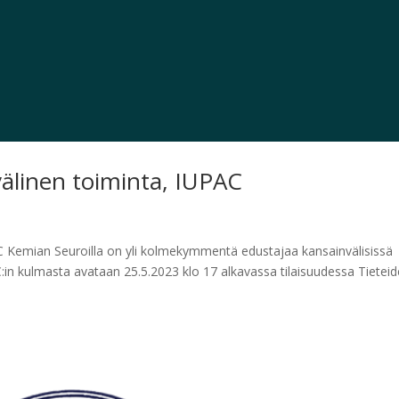
älinen toiminta, IUPAC
 Kemian Seuroilla on yli kolmekymmentä edustajaa kansainvälisissä
:in kulmasta avataan 25.5.2023 klo 17 alkavassa tilaisuudessa Tietei