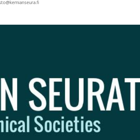
sto@kemianseura.fi