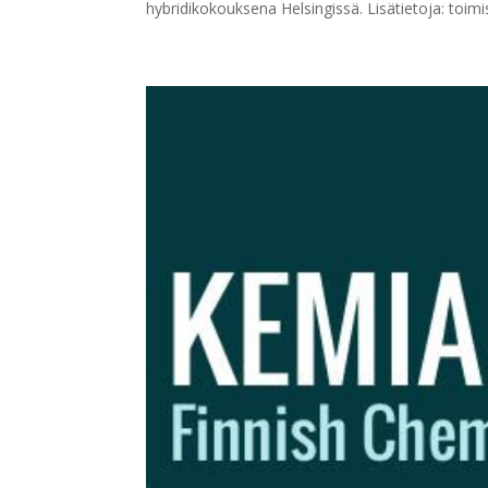
hybridikokouksena Helsingissä. Lisätietoja:
toimi