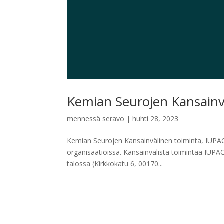
Kemian Seurojen Kansainv
mennessä
seravo
|
huhti 28, 2023
Kemian Seurojen Kansainvälinen toiminta, IUPAC
organisaatioissa. Kansainvälistä toimintaa IUPAC
talossa (Kirkkokatu 6, 00170...