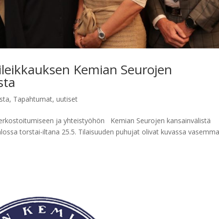
pileikkauksen Kemian Seurojen
sta
sta
,
Tapahtumat
,
uutiset
 verkostoitumiseen ja yhteistyöhön Kemian Seurojen kansainvälistä
alossa torstai-iltana 25.5. Tilaisuuden puhujat olivat kuvassa vasemma