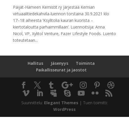
Päijät-Hämeen Kemistit ry järjestää Kemian
virtuaalitiedekahvila-luennon torstaina 30.9.2021 klo
17–18 aiheesta ’Ksylitolia kauran kuorista –
kiertotaloutta parhaimmillaan’. Luennoitsija: Anna
Nicol, VP, Xylitol Venture, Fazer Lifestyle Foods. Luento
toteutetaan...
Hallitus
Jäsenyys
Toiminta
Paikallisseurat ja jaostot
Suunnittelu:
Elegant Themes
| Tuen toimitti:
WordPress