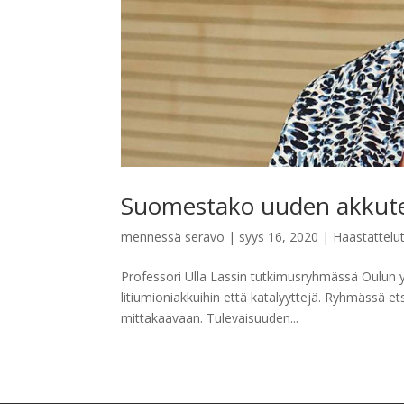
Suomestako uuden akkutek
mennessä
seravo
|
syys 16, 2020
|
Haastattelu
Professori Ulla Lassin tutkimusryhmässä Oulun 
litiumioniakkuihin että katalyyttejä. Ryhmässä e
mittakaavaan. Tulevaisuuden...