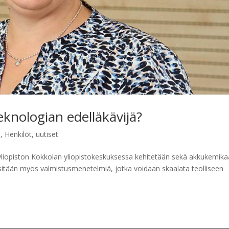
nologian edelläkävijä?
t
,
Henkilöt
,
uutiset
yliopiston Kokkolan yliopistokeskuksessa kehitetään sekä akkukemika
tsitään myös valmistusmenetelmiä, jotka voidaan skaalata teolliseen