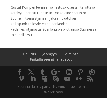
Gustaf Kompan bensiininvalmistusprosessiin tarvittava
katalyytti perustui kaoliiniin. Raaka-aine saatiin heti
Suomen itsenäistymisen jälkeen Laatokan
koillispuolelta löydetystä Soanlahden
kaoliiniesiintymästä. Soanlahti on ollut ainoa Suomessa
taloudellisesti...
Hallitus
Jäsenyys
Toiminta
Paikallisseurat ja jaostot
Suunnittelu:
Elegant Themes
| Tuen toimitti:
WordPress