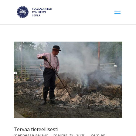
Tervaa tieteellisesti
mennessä
seravo
|
marras 23, 2020
|
Kemian