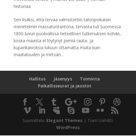
historiaa
Sen lisäksi, että tervaa valmistettiin talonpoikaisin
menetelmin massatuotantona, tervasta tuli Suomessa
1800-luvun puolivälissä tieteellisen tutkimuksen kohde,
koska maasta ei löytynyt pieniä rauta- ja
kuparikaivoksia lukuun ottamatta muita kuin
maatalouden ja metsän...
Hallitus
Jäsenyys
Toiminta
Paikallisseurat ja jaostot
Suunnittelu:
Elegant Themes
| Tuen toimitti:
WordPress