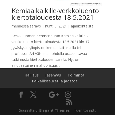
Kemiaa kaikille-verkkoluento
kiertotaloudesta 18.5.2021
mennessä
seravo
|
huhti 3, 2021
|
ajankohtaista
Keski-Suomen Kemistiseuran Kemiaa kaikille –
verkkoluento kiertotaloudesta 18.5.2021 klo 17
Jyväskylän yliopiston kemian laitoksella tehdään
professori Ari Väisäsen johdolla uraauurtavaa
tutkimusta kiertotalouden saralla. Nyt on
ainutlaatuinen mahdollisuus...
Hallitus
Jäsenyys
Toiminta
Paikallisseurat ja jaostot
Suunnittelu:
Elegant Themes
| Tuen toimitti: