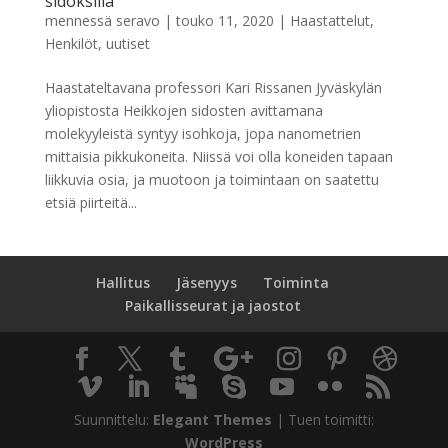
sidoksilla
mennessä
seravo
|
touko 11, 2020
|
Haastattelut
,
Henkilöt
,
uutiset
Haastateltavana professori Kari Rissanen Jyväskylän
yliopistosta Heikkojen sidosten avittamana
molekyyleistä syntyy isohkoja, jopa nanometrien
mittaisia pikkukoneita. Niissä voi olla koneiden tapaan
liikkuvia osia, ja muotoon ja toimintaan on saatettu
etsiä piirteitä...
Hallitus
Jäsenyys
Toiminta
Paikallisseurat ja jaostot
Suunnittelu:
Elegant Themes
| Tuen toimitti:
WordPress