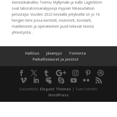
Kemistikaksikko Teemu Myllymäki ja Kalle Lagerblom
ovat laboratorioanalyysejä myyvän Measurlabsin
perustajia. Vuoden 2022 keväällä yrityksellä on jo 16
hengen tiimi jossa kemistit, insinöörit, koodarit,
markkinointi ja operatiivinen puoli tekevät tiivistä
yhteistyötä...
Hallitus
Jäsenyys
Toiminta
Paikallisseurat ja jaostot
Suunnittelu:
Elegant Themes
| Tuen toimitti:
WordPress