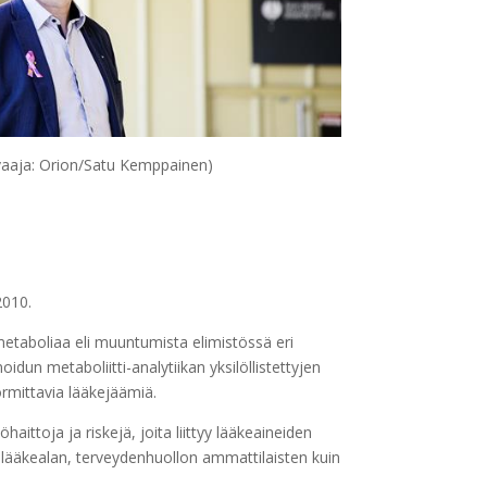
vaaja: Orion/Satu Kemppainen)
2010.
metaboliaa eli muuntumista elimistössä eri
dun metaboliitti-analytiikan yksilöllistettyjen
ormittavia lääkejäämiä.
ttoja ja riskejä, joita liittyy lääkeaineiden
 lääkealan, terveydenhuollon ammattilaisten kuin