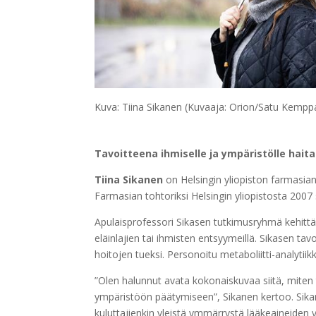
Kuva: Tiina Sikanen (Kuvaaja: Orion/Satu Kempp
Tavoitteena
ihmiselle ja ympäristölle hait
Tiina Sikanen
on Helsingin yliopiston farmasia
Farmasian tohtoriksi Helsingin yliopistosta 2007
Apulaisprofessori Sikasen tutkimusryhmä kehittää
eläinlajien tai ihmisten entsyymeillä. Sikasen ta
hoitojen tueksi. Personoitu metaboliitti-analyti
”Olen halunnut avata kokonaiskuvaa siitä, miten 
ympäristöön päätymiseen”, Sikanen kertoo. Sikan
kuluttajienkin yleistä ymmärrystä lääkeaineiden 