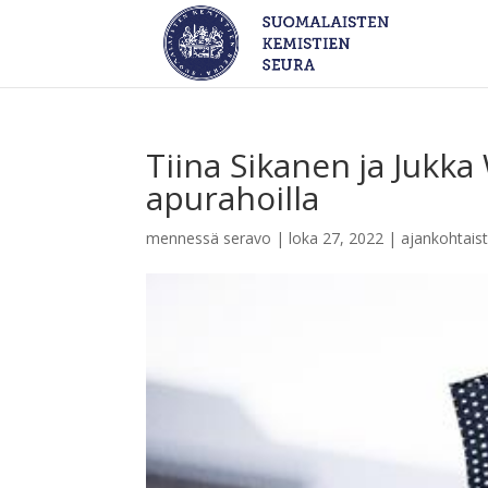
Tiina Sikanen ja Jukk
apurahoilla
mennessä
seravo
|
loka 27, 2022
|
ajankohtais