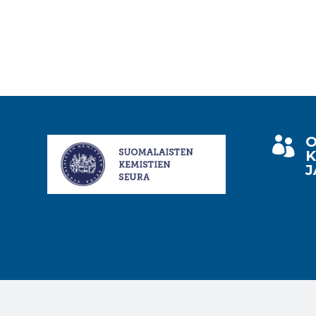
O

K
J