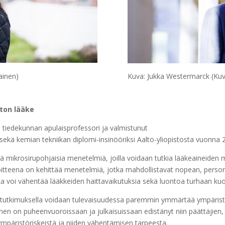
ainen)
Kuva: Jukka Westermarck (Ku
aton lääke
n tiedekunnan apulaisprofessori ja valmistunut
 sekä kemian tekniikan diplomi-insinööriksi Aalto-yliopistosta vuonna 
 mikrosirupohjaisia menetelmiä, joilla voidaan tutkia lääkeaineiden 
voitteena on kehittää menetelmiä, jotka mahdollistavat nopean, personoi
ikka voi vähentää lääkkeiden haittavaikutuksia sekä luontoa turhaan ku
tutkimuksella voidaan tulevaisuudessa paremmin ymmärtää ympäristöhai
en on puheenvuoroissaan ja julkaisuissaan edistänyt niin päättäjien,
ympäristöriskeistä ja niiden vähentämisen tarpeesta.