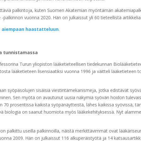
ittäviä palkintoja, kuten Suomen Akatemian myöntämän akatemiapalk
alkinnon vuonna 2020. Hän on julkaissut yli 60 tieteellistä artikkelia
a aiempaan haastatteluun
.
ja tunnistamassa
fessorina Turun yliopiston lääketieteellisen tiedekunnan Biolääketiete
osta lääketieteen lisensiaatiksi vuonna 1996 ja väitteli lääketieteen 
n syöpäsolujen sisäisiä viestintämekanismeja, jotka edistävät syöv
aminen. Sen myötä on avautunut uusia näkymiä syövän hoidon tulevais
in 70 prosentissa kaikista syöpänäytteistä, lähes kaikissa syövissä, 
tyvä biologia on saanut huomiota myös lääkekehityksessä. Nyt alamme 
on palkittu useilla palkinnoilla, näistä merkittävimmät ovat lääkäris
uonna 2009. Hän on julkaissut 116 alkuperäistyötä ja 14 katsausartikke