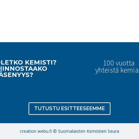
100 vuotta
LETKO KEMISTI?
IINNOSTAAKO
yhteistä kemi
ÄSENYYS?
TUTUSTU ESITTEESEEMME
creation webu.fi © Suomalaisten Kemistien Seura