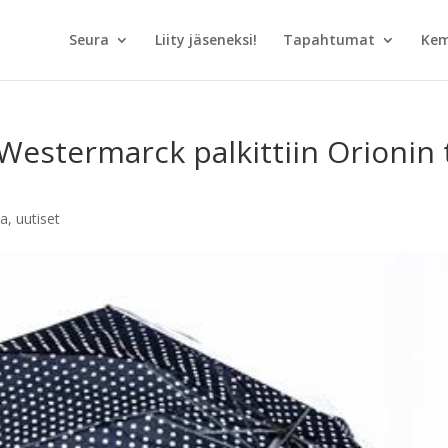
Seura
Liity jäseneksi!
Tapahtumat
Kem
a Westermarck palkittiin Orionin
ta
,
uutiset