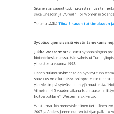
Sikanen on saanut tutkimuksestaan useita merk
sekä Unescon ja L’Orèalin For Women in Science -p
Tutustu täältä
Tiina Sikasen tutkimukseen j
Syöpäsolujen sisäisiä viestintämekanisme
Jukka Wester
marck
toimii syöpäbiologian pro
biotiedekeskuksessa. Hän valmistui Turun yliopist
yliopistosta vuonna 1998.
Hänen tutkimusryhmänsä on pyrkinyt tunnistamaa
saavutus on ollut CIP2A-onkoproteiinin tunnist
yksi yleisimpiä syövässä nähtyjä muutoksia. ”No
Viimeisen 4-5 vuoden aikana fosfataaseihin liit
hoitoa potilaille”, Westermarck kertoo.
Westermarckin menestyksellinen tieteellinen työ 
2007 ja Anders Jahren nuoren tutkijan palkinto v