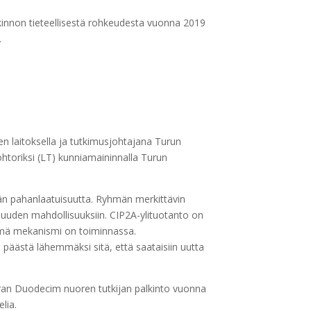
innon tieteellisestä rohkeudesta vuonna 2019
.
en laitoksella ja tutkimusjohtajana Turun
tohtoriksi (LT) kunniamaininnalla Turun
än pahanlaatuisuutta. Ryhmän merkittävin
uuden mahdollisuuksiin. CIP2A-ylituotanto on
tämä mekanismi on toiminnassa.
päästä lähemmäksi sitä, että saataisiin uutta
euran Duodecim nuoren tutkijan palkinto vuonna
lia.