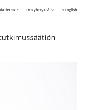
iatietoa
Ota yhteyttä
In English
 tutkimussäätiön