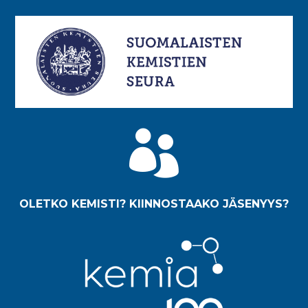

OLETKO KEMISTI? KIINNOSTAAKO JÄSENYYS?