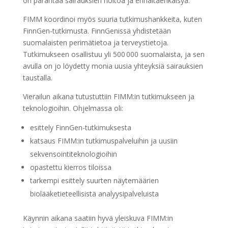
on parantaa sairauksien hoitoa ja ennaltaehkäisyä.
FIMM koordinoi myös suuria tutkimushankkeita, kuten
FinnGen-tutkimusta. FinnGenissä yhdistetään
suomalaisten perimätietoa ja terveystietoja.
Tutkimukseen osallistuu yli 500 000 suomalaista, ja sen
avulla on jo löydetty monia uusia yhteyksiä sairauksien
taustalla.
Vierailun aikana tutustuttiin FIMM:in tutkimukseen ja
teknologioihin. Ohjelmassa oli:
esittely FinnGen-tutkimuksesta
katsaus FIMM:in tutkimuspalveluihin ja uusiin
sekvensointiteknologioihin
opastettu kierros tiloissa
tarkempi esittely suurten näytemäärien
biolääketieteellisistä analyysipalveluista
Käynnin aikana saatiin hyvä yleiskuva FIMM:in