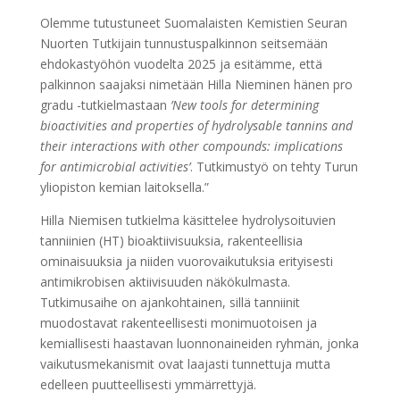
Olemme tutustuneet Suomalaisten Kemistien Seuran
Nuorten Tutkijain tunnustuspalkinnon seitsemään
ehdokastyöhön vuodelta 2025 ja esitämme, että
palkinnon saajaksi nimetään Hilla Nieminen hänen pro
gradu -tutkielmastaan
’New tools for determining
bioactivities and properties of hydrolysable tannins and
their interactions with other compounds: implications
for antimicrobial activities’
. Tutkimustyö on tehty Turun
yliopiston kemian laitoksella.”
Hilla Niemisen tutkielma käsittelee hydrolysoituvien
tanniinien (HT) bioaktiivisuuksia, rakenteellisia
ominaisuuksia ja niiden vuorovaikutuksia erityisesti
antimikrobisen aktiivisuuden näkökulmasta.
Tutkimusaihe on ajankohtainen, sillä tanniinit
muodostavat rakenteellisesti monimuotoisen ja
kemiallisesti haastavan luonnonaineiden ryhmän, jonka
vaikutusmekanismit ovat laajasti tunnettuja mutta
edelleen puutteellisesti ymmärrettyjä.