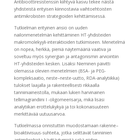
Antibioottiresistenssin kiihtyvä kasvu tekee näistä
yhdisteistä erityisen kiinnostavia vaihtoehtoisten
antimikrobisten strategioiden kehittämisessä.
Tutkielman erityinen ansio on uuden
nailonmenetelmän kehittäminen HT-yhdisteiden
makromolekyyli-interaktioiden tutkimiseen. Menetelmä
on nopea, herkkä, pieniä näytemääriä vaativa ja
soveltuu myös synergian ja antagonismin arviointiin
HT-yhdisteiden kesken. Lisäksi Nieminen päivitti
olemassa olevien menetelmien (BSA- ja PEG-
kompleksaatio, neste–neste-uutto, RDA-analytiikka)
tulokset laajalla ja rakenteellisesti rikkaalla
tanniiniaineistolla, mukaan lukien harvinainen
tellimagrandiini I -oligomeerisarja, mikä lisäsi
analytiikan erottelukykyä ja toi kokonaisuuteen
merkittävää uutuusarvoa.
Tutkielmassa onnistuttiin muodostamaan rakenne–
bioaktiivisuus-suhteita, jotka selittävät tanniinien
antimikrobista käyttäytymistä sekä niiden