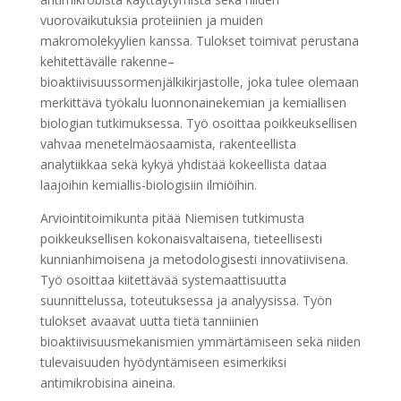
vuorovaikutuksia proteiinien ja muiden
makromolekyylien kanssa. Tulokset toimivat perustana
kehitettävälle rakenne–
bioaktiivisuussormenjälkikirjastolle, joka tulee olemaan
merkittävä työkalu luonnonainekemian ja kemiallisen
biologian tutkimuksessa. Työ osoittaa poikkeuksellisen
vahvaa menetelmäosaamista, rakenteellista
analytiikkaa sekä kykyä yhdistää kokeellista dataa
laajoihin kemiallis-biologisiin ilmiöihin.
Arviointitoimikunta pitää Niemisen tutkimusta
poikkeuksellisen kokonaisvaltaisena, tieteellisesti
kunnianhimoisena ja metodologisesti innovatiivisena.
Työ osoittaa kiitettävää systemaattisuutta
suunnittelussa, toteutuksessa ja analyysissa. Työn
tulokset avaavat uutta tietä tanniinien
bioaktiivisuusmekanismien ymmärtämiseen sekä niiden
tulevaisuuden hyödyntämiseen esimerkiksi
antimikrobisina aineina.