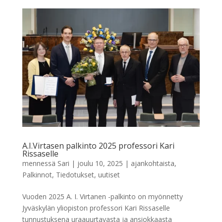
A.I.Virtasen palkinto 2025 professori Kari
Rissaselle
mennessä
Sari
|
joulu 10, 2025
|
ajankohtaista
,
Palkinnot
,
Tiedotukset
,
uutiset
Vuoden 2025 A. I. Virtanen -palkinto on myönnetty
Jyväskylän yliopiston professori Kari Rissaselle
tunnustuksena uraauurtavasta ja ansiokkaasta