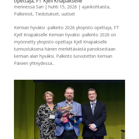
opettaja, FT Kjell Knapakselle
mennessä
Sari
|
huhti 15, 2026
|
ajankohtaista
,
Palkinnot
,
Tiedotukset
,
uutiset
Kemian hyväksi -palkinto 2026 yliopisto-opettaja, FT
Kjell Knapakselle Kemian hyväksi ‑palkinto 2026 on
myönnetty yliopisto-opettaja Kjell Knapakselle
tunnustuksena hänen merkittävästä panoksestaan
kemian alan hyväksi. Palkinto luovutettiin Kemian
Päivien yhteydessä...