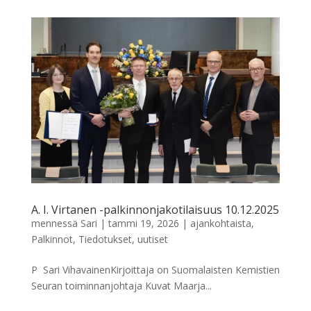
A. I. Virtanen -palkinnonjakotilaisuus 10.12.2025
mennessä
Sari
|
tammi 19, 2026
|
ajankohtaista
,
Palkinnot
,
Tiedotukset
,
uutiset
P ​ Sari VihavainenKirjoittaja on Suomalaisten Kemistien
Seuran toiminnanjohtaja Kuvat Maarja...