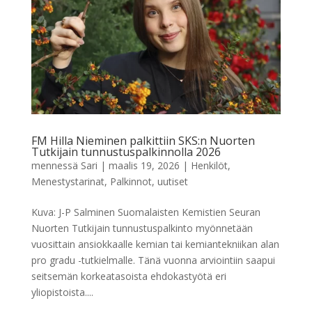
FM Hilla Nieminen palkittiin SKS:n Nuorten
Tutkijain tunnustuspalkinnolla 2026
mennessä
Sari
|
maalis 19, 2026
|
Henkilöt
,
Menestystarinat
,
Palkinnot
,
uutiset
Kuva: J-P Salminen Suomalaisten Kemistien Seuran
Nuorten Tutkijain tunnustuspalkinto myönnetään
vuosittain ansiokkaalle kemian tai kemiantekniikan alan
pro gradu -tutkielmalle. Tänä vuonna arviointiin saapui
seitsemän korkeatasoista ehdokastyötä eri
yliopistoista....