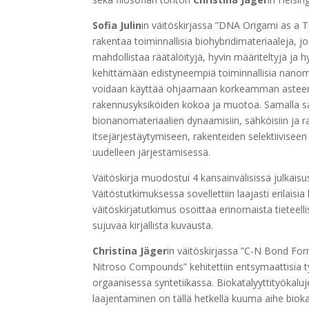
Sofia Julin
in väitöskirjassa ”DNA Origami as a 
rakentaa toiminnallisia biohybridimateriaaleja, jo
mahdollistaa räätälöityjä, hyvin määriteltyjä ja h
kehittämään edistyneempiä toiminnallisia nanoma
voidaan käyttää ohjaamaan korkeamman asteen it
rakennusyksiköiden kokoa ja muotoa. Samalla s
bionanomateriaalien dynaamisiin, sähköisiin ja ra
itsejärjestäytymiseen, rakenteiden selektiivisee
uudelleen järjestämisessä.
Väitöskirja muodostui 4 kansainvälisissä julkaisu
Väitöstutkimuksessa sovellettiin laajasti erila
väitöskirjatutkimus osoittaa erinomaista tieteel
sujuvaa kirjallista kuvausta.
Christina Jäger
in väitöskirjassa ”C-N Bond Fo
Nitroso Compounds” kehitettiin entsymaattisia 
orgaanisessa syntetiikassa. Biokatalyyttityökalu
laajentaminen on tällä hetkellä kuuma aihe bioka