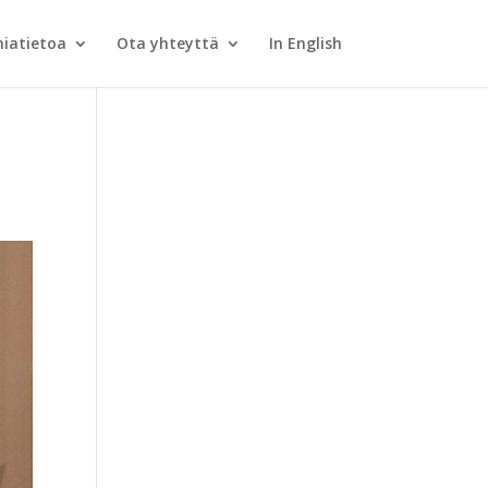
iatietoa
Ota yhteyttä
In English