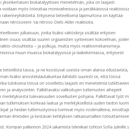
sti yksinkertaisen biokatalyyttisen menetelmän, joka on laajasti
a voidaan myös toteuttaa monivaiheisissa ja peräkkäisissä reaktioissa
 rakenneyhdisteitä. Erityisenä tieteellisenä läpimurtona on käyttää
maan nitrosoeeni- tai nitroso-Diels-Alder reaktioita.
elliseen julkaisuun, jonka lisäksi väitöskirja sisältää erityisen
linen osuus sisältää suuren orgaanisten synteesien kokoelman, joide
 reaktio-olosuhteita – ja polkuja, mutta myös reaktiomekanismeja.
amisessa muun muassa biokatalyysissä ja lääkekemiassa, erityisesti
 tieteellistä tasoa, ja ne koostuvat useista oman alansa edustavista,
än lisäksi arvostelulautakuntaa ilahdutti suuresti se, että töissä
ka tuloksena töissä on sovellettu laajasti eri menetelmiä tutkittavie
 ja analysointiin. Palkittavaksi valikoitujen tutkimusten aihepiirit
merkityksestä tulevaisuuden sovellusten pohjana. Palkittavat työt 
an tutkimuksen korkeaa laatua ja merkityksellistä uuden tiedon luomi
utkijat ja heidän tutkimustyönsä toimivat myös roolimalleina, innoittaji
kemian ilmiöiden ja kestävän kehityksen ratkaisumallien toteuttamise
ust. Kompan palkinnon 2024 jakamista tekniikan tohtori Sofia Julinille 