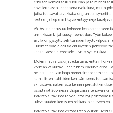
erityisen kemiallisesti suotuisan ja toiminnallise
sovellettavissa itsenäisenä työkaluna, mutta jok
jotka tuottavat arvokkaita orgaanisen syntetiikan
rautaan ja kupariin liittyviä entsyymejä katalysoi
Väitöskirja perustuu kolmeen korkeatasoiseen tiete
ansiokkaan kirjallisuusyhteenvedon. Työn kokeel
avulla on pystytty selvittämään käyttökelpoisia
Tulokset ovat oleellisia entsyymien jatkosovelt
kehitettäessä stereoselektiivistä syntetiikkaa.
Molemmat väitöskirjat edustavat erittäin korkeaa
korkean vaikuttavuuden tutkimusartikkeleista. Täm
heijastuu erittäin laaja menetelmäosaaminen, jon
kemiallisten kohteiden kehittämiseen, tuottamiseen
vahvistavat näkemystä kemian perustutkimuksen 
osoittavat Suomessa yliopistoissa tehtävän kemi
Palkintolautakunta toivoo, että nyt palkittavat t
tulevaisuuden kemistien rohkaisijoina syventyä 
Palkintolautakunta esittää täten yksimielisesti G