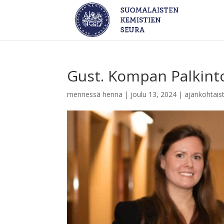
Gust. Kompan Palkint
mennessä
henna
|
joulu 13, 2024
|
ajankohtais