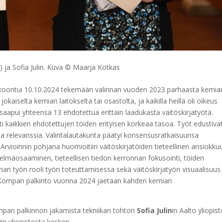
) ja Sofia Julin. Kuva © Maarja Kotkas
okoontui 10.10.2024 tekemään valinnan vuoden 2023 parhaasta kemia
okaiselta kemian laitokselta tai osastolta, ja kaikilla heillä oli oikeus
 saapui yhteensä 13 ehdotettua erittäin laadukasta väitöskirjatyötä.
sti kaikkien ehdotettujen töiden erityisen korkeaa tasoa. Työt edustiva
sta relevanssia. Valintalautakunta päätyi konsensusratkaisuunsa
Arvioinnin pohjana huomioitiin väitöskirjatöiden tieteellinen ansiokku
etelmäosaaminen, tieteellisen tiedon kerronnan fokusointi, töiden
oman työn rooli työn toteuttamisessa sekä väitöskirjatyön visuaalisuus
st. Kompan palkinto vuonna 2024 jaetaan kahden kemian
mpan palkinnon jakamista tekniikan tohtori
Sofia Julin
in Aalto yliopis
gin yliopistosta kesken.