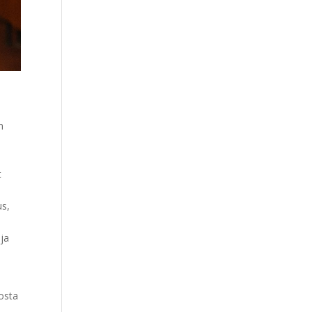
n
t
us,
 ja
tosta