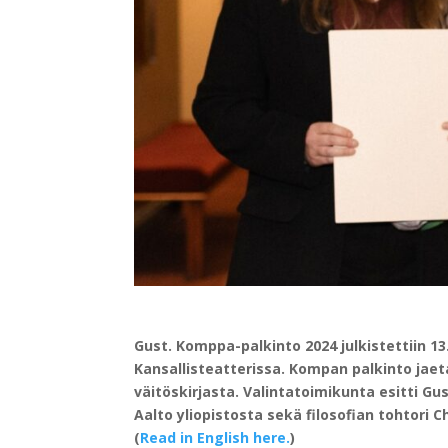
Gust. Komppa-palkinto 2024 julkistettiin 
Kansallisteatterissa. Kompan palkinto jae
väitöskirjasta. Valintatoimikunta esitti Gu
Aalto yliopistosta sekä filosofian tohtori C
(
Read in English here.
)