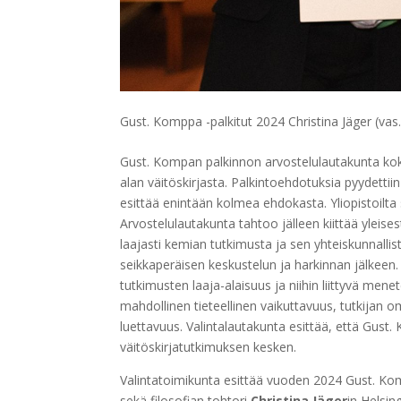
Gust. Komppa -palkitut 2024 Christina Jäger (vas.
Gust. Kompan palkinnon arvostelulautakunta k
alan väitöskirjasta. Palkintoehdotuksia pyydettiin j
esittää enintään kolmea ehdokasta. Yliopistoilta
Arvostelulautakunta tahtoo jälleen kiittää yleise
laajasti kemian tutkimusta ja sen yhteiskunnalli
seikkaperäisen keskustelun ja harkinnan jälkeen. 
tutkimusten laaja-alaisuus ja niihin liittyvä men
mahdollinen tieteellinen vaikuttavuus, tutkijan 
luettavuus. Valintalautakunta esittää, että Gu
väitöskirjatutkimuksen kesken.
Valintatoimikunta esittää vuoden 2024 Gust. Ko
sekä filosofian tohtori
Christina Jäger
in Helsin