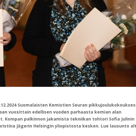
13.12.2024 Suomalaisten Kemistien Seuran pikkujoulukokoukse
taan vuosittain edellisen vuoden parhaasta kemian alan
st. Kompan palkinnon jakamista tekniikan tohtori Sofia Julinin
hristina Jägerin Helsingin yliopistosta kesken. Lue lausunto al