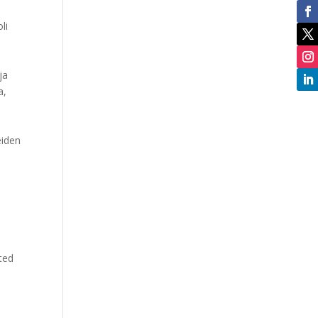
li
a
ja
a,
eiden
n
ted