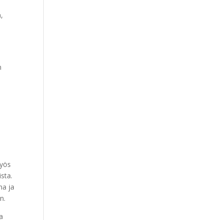
,
n
n
myös
sta.
na ja
en.
ja