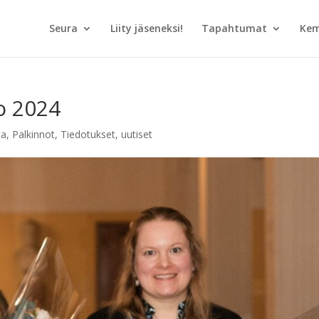
Seura
Liity jäseneksi!
Tapahtumat
Kem
o 2024
ta
,
Palkinnot
,
Tiedotukset
,
uutiset