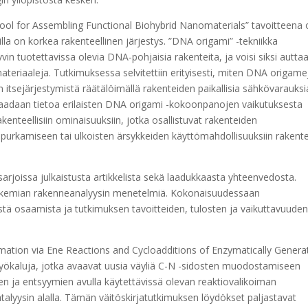
Tool for Assembling Functional Biohybrid Nanomaterials” tavoitteena o
illa on korkea rakenteellinen järjestys. ”DNA origami” -tekniikka
yvin tuotettavissa olevia DNA-pohjaisia rakenteita, ja voisi siksi autta
teriaaleja. Tutkimuksessa selvitettiin erityisesti, miten DNA origame
sejärjestymistä räätälöimällä rakenteiden paikallisia sähkövarauksi
aadaan tietoa erilaisten DNA origami -kokoonpanojen vaikutuksesta
kenteellisiin ominaisuuksiin, jotka osallistuvat rakenteiden
n purkamiseen tai ulkoisten ärsykkeiden käyttömahdollisuuksiin rakent
sarjoissa julkaistusta artikkelista sekä laadukkaasta yhteenvedosta.
isia kemian rakenneanalyysin menetelmiä. Kokonaisuudessaan
listä osaamista ja tutkimuksen tavoitteiden, tulosten ja vaikuttavuude
rmation via Ene Reactions and Cycloadditions of Enzymatically Genera
työkaluja, jotka avaavat uusia väyliä C-N -sidosten muodostamiseen
jen ja entsyymien avulla käytettävissä olevan reaktiovalikoiman
talyysin alalla. Tämän väitöskirjatutkimuksen löydökset paljastavat