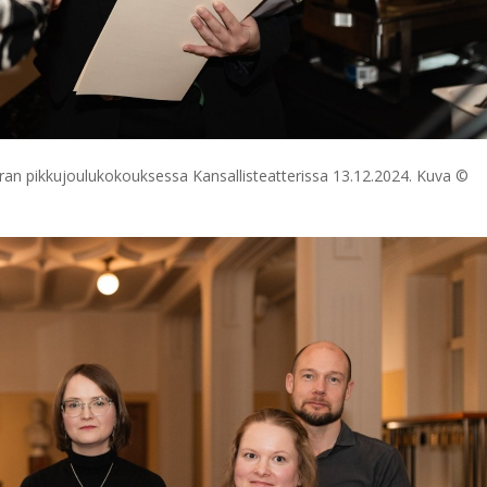
euran pikkujoulukokouksessa Kansallisteatterissa 13.12.2024. Kuva ©