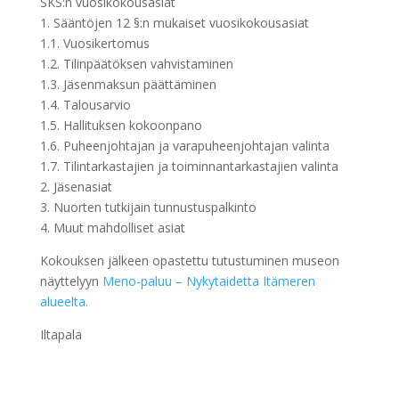
SKS:n vuosikokousasiat
1. Sääntöjen 12 §:n mukaiset vuosikokousasiat
1.1. Vuosikertomus
1.2. Tilinpäätöksen vahvistaminen
1.3. Jäsenmaksun päättäminen
1.4. Talousarvio
1.5. Hallituksen kokoonpano
1.6. Puheenjohtajan ja varapuheenjohtajan valinta
1.7. Tilintarkastajien ja toiminnantarkastajien valinta
2. Jäsenasiat
3. Nuorten tutkijain tunnustuspalkinto
4. Muut mahdolliset asiat
Kokouksen jälkeen opastettu tutustuminen museon
näyttelyyn
Meno-paluu – Nykytaidetta Itämeren
alueelta.
Iltapala