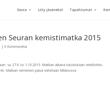
Seura
Liity jäseneksi!
Tapahtumat
Kem
en Seuran kemistimatka 2015
t
|
0 Kommenttia
n su 27.9.-to 1.10.2015. Matkan aikana tutustutaan viinitiloihin,
iin. Matkan viimeinen päivä vietetään Milanossa.