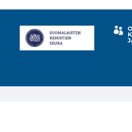
O

K
J