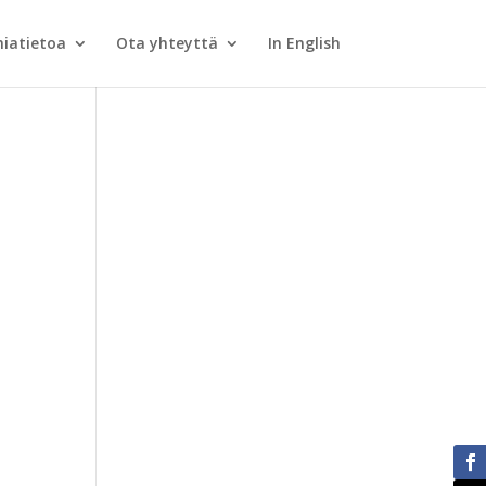
iatietoa
Ota yhteyttä
In English