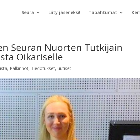
Seura
Liity jäseneksi!
Tapahtumat
Kem
en Seuran Nuorten Tutkijain
sta Oikariselle
ista
,
Palkinnot
,
Tiedotukset
,
uutiset