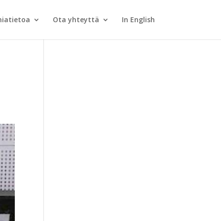
iatietoa
Ota yhteyttä
In English