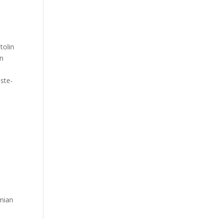
tolin
en
n
ste-
emian