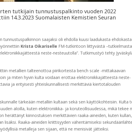
ten tutkijain tunnustuspalkinto vuoden 2022
iin 14.3.2023 Suomalaisten Kemistien Seuran
 tunnustuspalkinnon saajaksi oli ehdolla kuusi laadukasta ehdokasta 
myönnettiin
Krista Oikariselle
FM-tutkintoon liittyvästä –tutkielmasta
elektroniikkajätteestä neste-nesteuutolla”. Tutkimustyö tehty Jyväskyl
ttiin metallien talteenottoa piirikorteista bench scale -mittakaavan
tavoin ja miten hyvin kulta voidaan erottaa elektroniikkajätteestä neste-
avia ja erityisesti yhteiskunnallisesti merkittäviä kiertotalouden
skunnalle tärkeään metalliin kultaan sekä sen käyttökohteisiin. Kulta t
isuuden aloilla, kuten elektroniikka- ja koruteollisuudessa, mikä tekee
 on herättänyt kiinnostuksen merkittävien raaka-aineiden, kuten kullan
n lisäksi. Raaka-aineiden kriittisyyden vähentämiseksi sekundäärilähte
yödyllisiä metalleja sen sijaan, että ne menisivät jätteiksi.