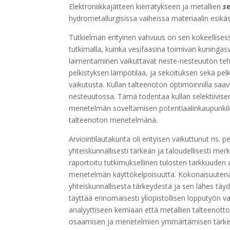
Elektroniikkajätteen kierrätykseen ja metallien
se
hydrometallurgisissa vaiheissa materiaalin esikäs
Tutkielman erityinen vahvuus on sen kokeellises
tutkimalla, kuinka vesifaasina toimivan kuninga
laimentaminen vaikuttavat neste-nesteuuton teho
pelkistyksen lämpötilaa, ja sekoituksen sekä pe
vaikutusta. Kullan talteenoton optimoinnilla saav
nesteuutossa. Tämä todentaa kullan selektiivis
menetelmän soveltamisen potentiaalinkaupunkilo
talteenoton menetelmänä.
Arviointilautakunta oli erityisen vaikuttunut n
yhteiskunnallisesti tärkeän ja taloudellisesti me
raportoitu tutkimuksellinen tulosten tarkkuuden
menetelmän käyttökelpoisuutta. Kokonaisuutena 
yhteiskunnallisesta tärkeydestä ja sen lähes täyd
täyttää erinomaisesti yliopistollisen lopputyön v
analyyttiseen kemiaan että metallien talteenot
osaamisen ja menetelmien ymmärtämisen tärkeyde