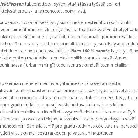
lektiiviseen
talteenottoon syvennytään tässä työssä sen eri
ittelystä erotus- ja talteenottotapoihin asti.
sa osassa, jossa on keskitytty
kullan neste-nesteuuton optimointiin
sveden laimentaminen sekä orgaanisena faasina käytetyn dibutyylikarbi
kkuuteen. Kullan pelkistystä optimoitiin tutkimalla parametreja, kut
lkistimenä toimivan askorbiinihapon pitoisuuden ja sen lisäysnopeude
utettiin neste-nesteuutossa kullalle
lähes 100 % saanto
käytetyssä ne
en talteenoton mahdollisuuden elektroniikkaromusta sekä tämän
uhinnassa (”urban mining”) todellisena sekundääristen metallien
s. peruskemian menetelmien hyödyntämisestä ja soveltamisesta
rkittävän kemian haasteen ratkaisemisessa. Lisäksi työssä sovellettu ja
 arviointi on omiaan vahvistamaan saatujen tulosten merkittävyyttä ja
pro gradu -tutkielma on sujuvasti luettava kokonaisuus kullan
ellisestä kemiallisesta kierrätettävyydestä elektroniikkaromusta. Työ
aatimukset ja osoittaa tekijän poikkeuksellista perehtyneisyyttä sekä
tomenetelmiin. Samalla tämä pro gradu -tutkimus osoittaa ns. perusk
n yhteiskunnallisesti tärkeiden ja vaativien haasteiden