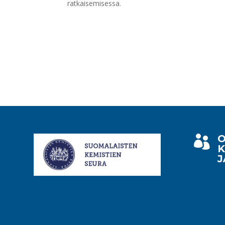
ratkaisemisessa.
O

K
J