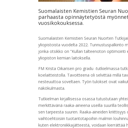
Suomalaisten Kemistien Seuran Nuor
parhaasta opinnäytetyöstä myönnett
vuosikokouksessa.
Suomalaisten Kemistien Seuran Nuorten Tutkijain
yliopistoista vuodelta 2022. Tunnustuspalkinto 
jonka otsikko on ”Kullan talteenoton optimointi 
yliopiston kemian laitoksella.
FM Krista Oikarisen pro gradu -tutkielmassa tutki
koelaitteistolla. Tavoitteena oli selvittää millä 
nesteuuttoa soveltaen. Työn tulokset ovat vaikutt
näkökulmasta.
Tutkielman kirjallisessa osassa tutustutaan yhtei
merkittävänä raaka-aineena useilla suurilla teoll
sen tarpeesta suuren. Raaka-aineiden kriittisyys
vaihtoehtoisiin tuotantotapoihin malmin louhinna
kuten elektroniikkajätteestä, voidaan kierrättää h