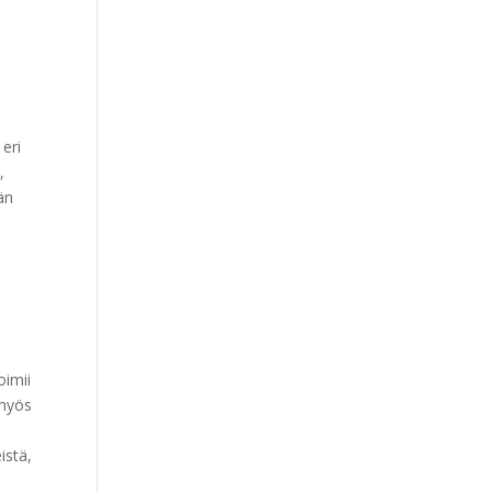
eri
,
än
oimii
 myös
,
istä,