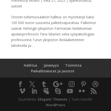
mennessä
seravo
|
loka 27, 2022
|
ajankohtaista
,
uutiset
Orionin tutkimussäätiön hallitus on myöntänyt kaksi
100 000 euron suuruista palkintoapurahaa. Palkinnon
saavat Helsingin yliopiston Farmasian tiedekunnan
apulaisprofessori Tiina Sikanen sekä syöpäbiologian
professorina Turun yliopiston Biolääketieteen
laitoksella ja...
Hallitus
Jäsenyys
Toiminta
Paikallisseurat ja jaostot
Suunnittelu:
Elegant Themes
| Tuen toimitti:
WordPress