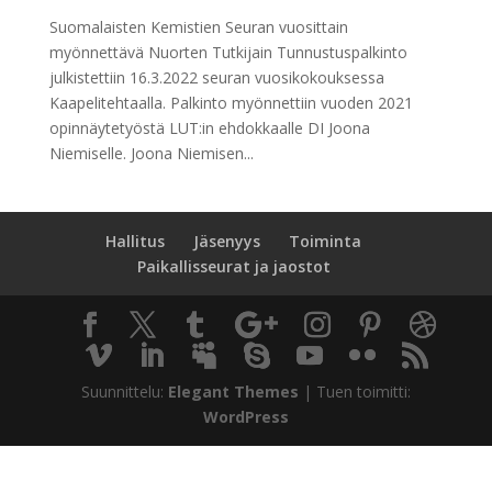
Suomalaisten Kemistien Seuran vuosittain
myönnettävä Nuorten Tutkijain Tunnustuspalkinto
julkistettiin 16.3.2022 seuran vuosikokouksessa
Kaapelitehtaalla. Palkinto myönnettiin vuoden 2021
opinnäytetyöstä LUT:in ehdokkaalle DI Joona
Niemiselle. Joona Niemisen...
Hallitus
Jäsenyys
Toiminta
Paikallisseurat ja jaostot
Suunnittelu:
Elegant Themes
| Tuen toimitti:
WordPress