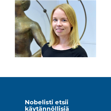
Nobelisti etsii
käytännöllisiä