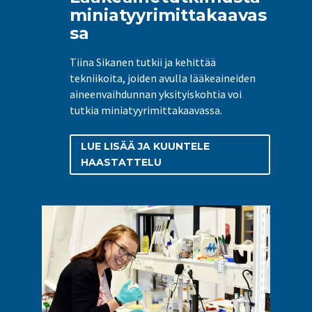
miniatyyrimittakaavas
sa
Tiina Sikanen tutkii ja kehittää
tekniikoita, joiden avulla lääkeaineiden
aineenvaihdunnan yksityiskohtia voi
tutkia miniatyyrimittakaavassa.
LUE LISÄÄ JA KUUNTELE
HAASTATTELU