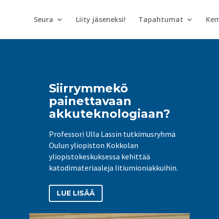
Seura
Liity jäseneksi!
Tapahtumat
Kem
Siirrymmekö
painettavaan
akkuteknologiaan?
Professori Ulla Lassin tutkimusryhmä
Oulun yliopiston Kokkolan
yliopistokeskuksessa kehittää
katodimateriaaleja litiumioniakkuihin.
LUE LISÄÄ