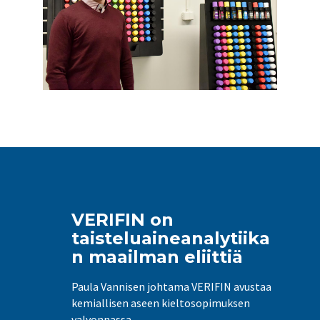
VERIFIN on
taisteluaineanalytiika
n maailman eliittiä
Paula Vannisen johtama VERIFIN avustaa
kemiallisen aseen kieltosopimuksen
valvonnassa.