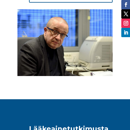
Lääkeainetutkimusta