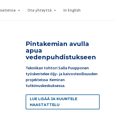
iatietoa
Ota yhteyttä
In English
Pintakemian avulla
apua
vedenpuhdistukseen
Tekniikan tohtori Salla Puupponen
työskentelee öljy- ja kaivosteollisuuden
projekteissa Kemiran
tutkimuskeskuksessa.
LUE LISÄÄ JA KUUNTELE
HAASTATTELU