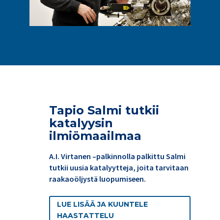
Tapio Salmi tutkii
katalyysin
ilmiömaailmaa
A.I. Virtanen –palkinnolla palkittu Salmi
tutkii uusia katalyytteja, joita tarvitaan
raakaoöljystä luopumiseen.
LUE LISÄÄ JA KUUNTELE
HAASTATTELU