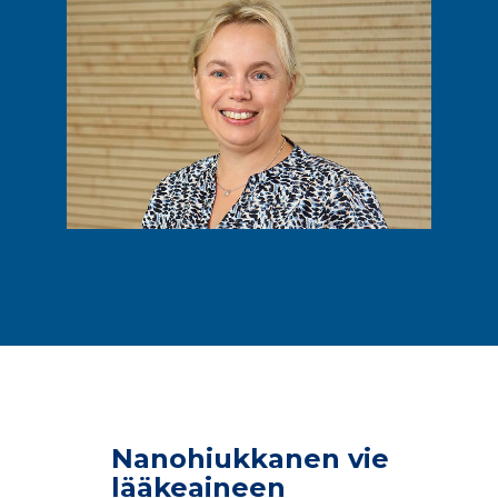
Nanohiukkanen vie
lääkeaineen