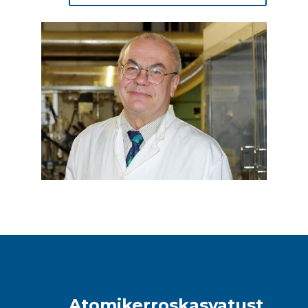
Atomikerroskasvatust