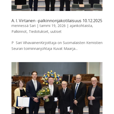
A. I. Virtanen -palkinnonjakotilaisuus 10.12.2025
mennessä
Sari
|
tammi 19, 2026
|
ajankohtaista
,
Palkinnot
,
Tiedotukset
,
uutiset
P ​ Sari VihavainenKirjoittaja on Suomalaisten Kemistien
Seuran toiminnanjohtaja Kuvat Maarja...