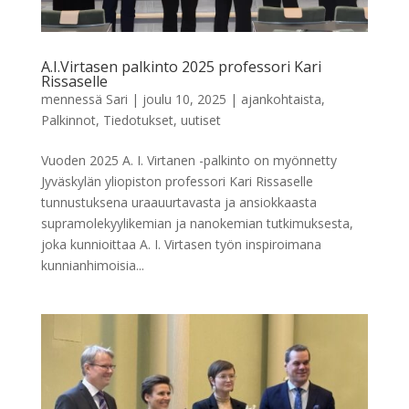
A.I.Virtasen palkinto 2025 professori Kari
Rissaselle
mennessä
Sari
|
joulu 10, 2025
|
ajankohtaista
,
Palkinnot
,
Tiedotukset
,
uutiset
Vuoden 2025 A. I. Virtanen -palkinto on myönnetty
Jyväskylän yliopiston professori Kari Rissaselle
tunnustuksena uraauurtavasta ja ansiokkaasta
supramolekyylikemian ja nanokemian tutkimuksesta,
joka kunnioittaa A. I. Virtasen työn inspiroimana
kunnianhimoisia...