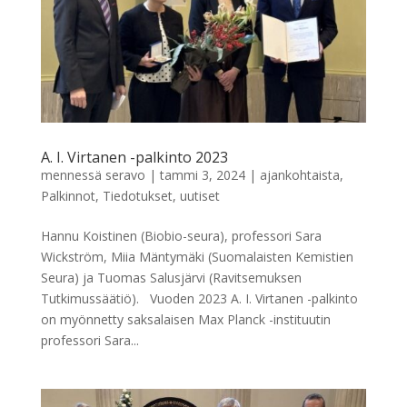
A. I. Virtanen -palkinto 2023
mennessä
seravo
|
tammi 3, 2024
|
ajankohtaista
,
Palkinnot
,
Tiedotukset
,
uutiset
Hannu Koistinen (Biobio-seura), professori Sara
Wickström, Miia Mäntymäki (Suomalaisten Kemistien
Seura) ja Tuomas Salusjärvi (Ravitsemuksen
Tutkimussäätiö). Vuoden 2023 A. I. Virtanen -palkinto
on myönnetty saksalaisen Max Planck -instituutin
professori Sara...