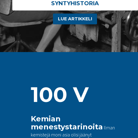
SYNTYHISTORIA
LUE ARTIKKELI
100 V
Kemian
menestystarinoita
Ilman
kemistejä moni asia olisi jäänyt