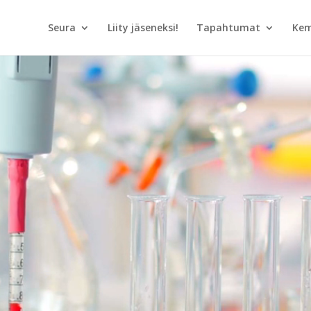
Seura
Liity jäseneksi!
Tapahtumat
Kem
Videotoistin
UUTISIA
KEMIASTA